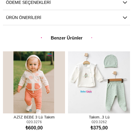
ÖDEME SEÇENEKLERI
ÜRÜN ÖNERILERI
Benzer Ürünler
AZİZ BEBE 3 Lü Takım
Takım...3 Lü
020.3276
020.3262
₺600,00
₺375,00
SEPETE EKLE
SEPETE EKLE