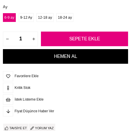
Ay
6-9 ay
9-12 Ay
12-18 ay
18-24 ay
Favorilere Ekle
Kritik Stok
İstek Listeme Ekle
Fiyat Düşünce Haber Ver
TAVSIYE ET
YORUM YAZ