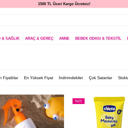
1500 TL Üzeri Kargo Ücretsiz!
 & SAĞLIK
ARAÇ & GEREÇ
ANNE
BEBEK ODASI & TEKSTİL
 Fiyatlılar
En Yüksek Fiyat
İndirimdekiler
Çok Satanlar
Stokt
%25
İndirim
rim
%25İndirim