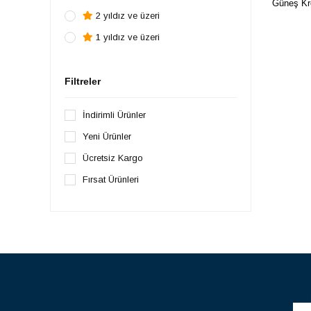
Güneş Kr
Küvet & Kova & Maşrapa
2 yıldız ve üzeri
Buhar Makinesi
1 yıldız ve üzeri
Bebek Bezi & Bakım Örtüsü
Çamaşır Yıkama Torbası
Filtreler
Bebek Kulak Çubuğu
İndirimli Ürünler
Diş Fırçası & Macunu
Yeni Ürünler
Bebek Bakımı
Ücretsiz Kargo
Sünger
Fırsat Ürünleri
Termometre ve Higrometreler
Leke Çıkarıcı Sprey
Banyo Oturağı
Ateş Ölçerler