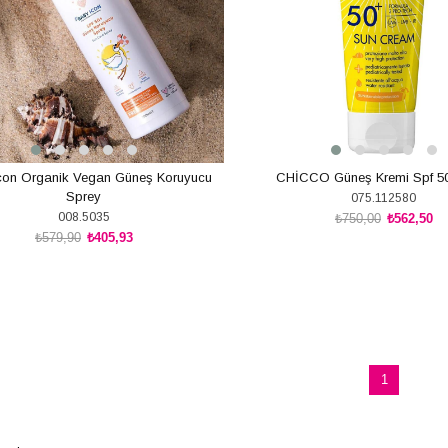
con Organik Vegan Güneş Koruyucu
CHİCCO Güneş Kremi Spf 5
Sprey
075.112580
008.5035
₺750,00
₺562,50
₺579,90
₺405,93
SEPETE EKLE
SEPETE EKLE
1