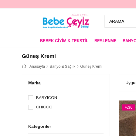
BEBEK GİYİM & TEKSTİL
BESLENME
BANYO
Güneş Kremi
Anasayfa
Banyo & Sağlık
Güneş Kremi
Uygun
Marka
BABYICON
CHİCCO
%30
İndirim
%30İndi
Kategoriler