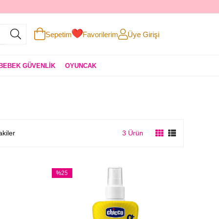
Sepetim
Favorilerim
Üye Girişi
BEBEK GÜVENLİK
OYUNCAK
akiler
3 Ürün
%25
İndirim
%25İndirim