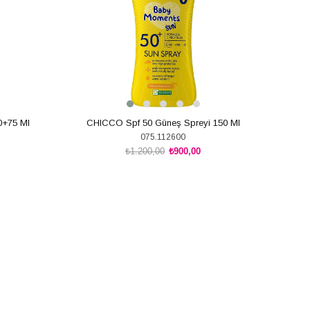
0+75 Ml
CHICCO Spf 50 Güneş Spreyi 150 Ml
075.112600
₺1.200,00
₺900,00
SEPETE EKLE