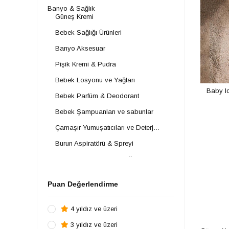
Banyo & Sağlık
Güneş Kremi
Bebek Sağlığı Ürünleri
Banyo Aksesuar
Pişik Kremi & Pudra
Bebek Losyonu ve Yağları
Baby I
Bebek Parfüm & Deodorant
Bebek Şampuanları ve sabunlar
Çamaşır Yumuşatıcıları ve Deterjanlar
Burun Aspiratörü & Spreyi
Bebek Temizleme Pamuğu
Bebek Kozmetik Ürünler ve Setleri
Puan Değerlendirme
File
Bebek Lazımlıkları
4 yıldız ve üzeri
Islak Mendil
3 yıldız ve üzeri