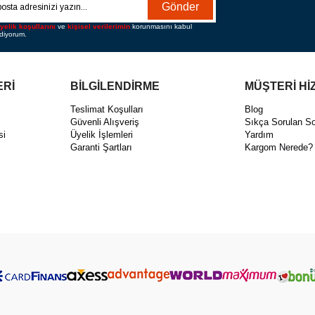
Gönder
yelik koşullarını
ve
kişisel verilerimin
korunmasını kabul
diyorum.
ERİ
BİLGİLENDİRME
MÜŞTERİ Hİ
ı
Teslimat Koşulları
Blog
Güvenli Alışveriş
Sıkça Sorulan So
si
Üyelik İşlemleri
Yardım
Garanti Şartları
Kargom Nerede?