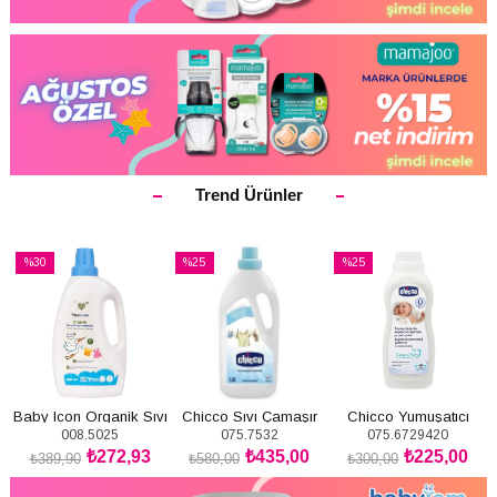
Trend Ürünler
%30
%25
%25
İndirim
İndirim
İndirim
%30İndirim
%25İndirim
%25İndirim
Baby Icon Organik Sıvı
Chicco Sıvı Çamaşır
Chicco Yumuşatıcı
008.5025
075.7532
075.6729420
Çamaşır Deterjanı
Deterjanı 1500 ml
Pudra Tazeliği 750 ml
₺272,93
₺435,00
₺225,00
1500ml
₺389,90
₺580,00
₺300,00
SEPETE
SEPETE
SEPETE