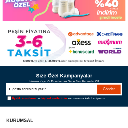
Size Özel Kampanyalar
Hemen Kayıt Ol Fırsatlardan Önce Sen Haberdar Ol!
Gönder
Üyelik koşullarını
ve
kişisel verilerimin
korunmasını kabul ediyorum.
KURUMSAL