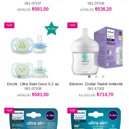
061.07507
061.07506
₺581,00
₺536,20
₺830,00
₺766,00
SEPETE EKLE
SEPETE EKLE
%30
%30
İndirim
İndirim
%30İndirim
%30İndirim
Emzik...Ultra Start Gece 0-2 ay
Biberon...Doğal Tepkili Antikolik
061.07508
061.67001
Tekli 125ml
₺581,00
₺714,70
₺830,00
₺1.021,00
SEPETE EKLE
SEPETE EKLE
%30
%30
İndirim
İndirim
%30İndirim
%30İndirim