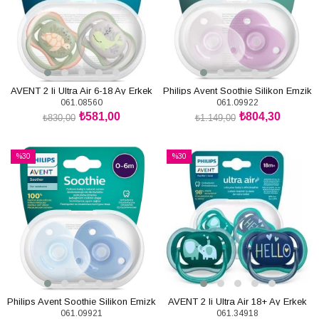
AVENT 2 li Ultra Air 6-18 Ay Erkek
Philips Avent Soothie Silikon Emzik
061.08560
061.09922
Emzik
0-6 Ay
₺581,00
₺804,30
₺830,00
₺1.149,00
SEPETE EKLE
SEPETE EKLE
%30
%30
İndirim
İndirim
%30İndirim
%30İndirim
Philips Avent Soothie Silikon Emizk
AVENT 2 li Ultra Air 18+ Ay Erkek
061.09921
061.34918
0-6 Ay Erkek
Emzik