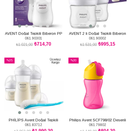
AVENT Doğal Tepkili Biberon PP
AVENT 2 li Doğal Tepkili Biberon
061.90301
061.90002
1+Ay 260ml - Beyaz
PP 0+Ay 125ml
₺714,70
₺995,15
₺1.021,00
₺1.531,00
SEPETE EKLE
SEPETE EKLE
Ücretsiz
%35
%30
Kargo
İndirim
İndirim
%35İndirim
%30İndirim
PHİLİPS Avent Doğal Tepkili
Philips Avent SCF798/02 Desenli
061.83712
061.79802
Hediye Seti Yenidoğan
Pipetli Bardak 300 ml Kız
₺1.990,30
₺804,30