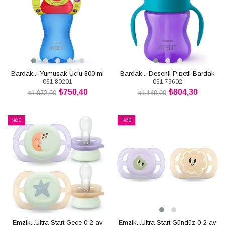
Bardak... Yumuşak Uçlu 300 ml
Bardak... Desenli Pipetli Bardak
061.80201
061.79602
Mavi
200 ml Kız
₺750,40
₺804,30
₺1.072,00
₺1.149,00
SEPETE EKLE
SEPETE EKLE
%30
%30
İndirim
İndirim
%30İndirim
%30İndirim
Emzik...Ultra Start Gece 0-2 ay
Emzik...Ultra Start Gündüz 0-2 ay