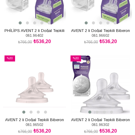
PHİLİPS AVENT 2 li Doğal Tepkili
AVENT 2 li Doğal Tepkili Biberon
061.96402
061.96602
Biberon Emziği 3+Ay No:4
Emziği 6+Ay No:6
₺536,20
₺536,20
₺766,00
₺766,00
SEPETE EKLE
SEPETE EKLE
%30
%30
İndirim
İndirim
%30İndirim
%30İndirim
AVENT 2 li Doğal Tepkili Biberon
AVENT 2 li Doğal Tepkili Biberon
061.96502
061.96302
Emziği 6+Ay No:5
Emziği 1+Ay No:3
₺536,20
₺536,20
₺766,00
₺766,00