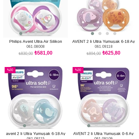
Philips Avent Ultra Air Silikon
AVENT 2 li Ultra Yumuşak 6-18 Ay
061.08008
061.09118
Emzik 6-18 Ay
Kız
₺581,00
₺625,80
₺830,00
₺894,00
SEPETE EKLE
SEPETE EKLE
%30
%30
İndirim
İndirim
%30İndirim
%30İndirim
avent 2 li Ultra Yumuşak 6-18 Ay
AVENT 2 li Ultra Yumuşak 0-6 Ay
061.09115
061.09109