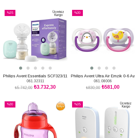
SEPETE EKLE
SEPETE EKLE
Ücretsiz
%35
%30
Kargo
İndirim
İndirim
%35İndirim
%30İndirim
Philips Avent Essentials SCF323/11
Philips Avent Ultra Air Emzik 0-6 Ay
061.32311
061.08006
Tekli Göğüs Pompası
Kız
₺3.732,30
₺581,00
₺5.742,00
₺830,00
SEPETE EKLE
SEPETE EKLE
Ücretsiz
%30
%35
Kargo
İndirim
İndirim
%30İndirim
%35İndirim