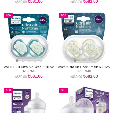
₺581,00
₺581,00
₺830,00
₺830,00
SEPETE EKLE
SEPETE EKLE
%30
%30
İndirim
İndirim
%30İndirim
%30İndirim
AVENT 2 li Ultra Air Gece 6-18 Ay
Avent Ultra Air Gece Emzik 6-18 Ay
061.37613
061.37601
Erkek Emzik
₺581,00
₺581,00
₺830,00
₺830,00
SEPETE EKLE
SEPETE EKLE
%30
%35
İndirim
İndirim
%30İndirim
%35İndirim