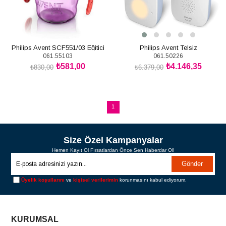
Philips Avent SCF551/03 Eğitici
Philips Avent Telsiz
061.55103
061.50226
Damlatmaz Bardak Kız 6m+
₺581,00
₺4.146,35
7oz/200ml
₺830,00
₺6.379,00
SEPETE EKLE
SEPETE EKLE
1
Size Özel Kampanyalar
Hemen Kayıt Ol Fırsatlardan Önce Sen Haberdar Ol!
Gönder
Üyelik koşullarını
ve
kişisel verilerimin
korunmasını kabul ediyorum.
KURUMSAL