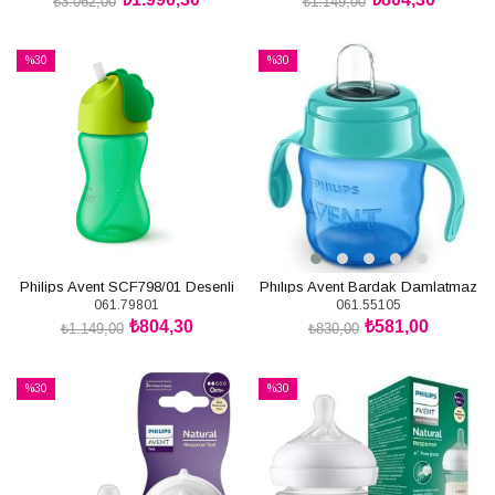
₺3.062,00
₺1.149,00
SEPETE EKLE
SEPETE EKLE
%30
%30
İndirim
İndirim
%30İndirim
%30İndirim
Philips Avent SCF798/01 Desenli
Phılıps Avent Bardak Damlatmaz
061.79801
061.55105
Pipetli Bardak 300 ml Erkek
Yeşil 6m+ 200ml
₺804,30
₺581,00
₺1.149,00
₺830,00
SEPETE EKLE
SEPETE EKLE
%30
%30
İndirim
İndirim
%30İndirim
%30İndirim