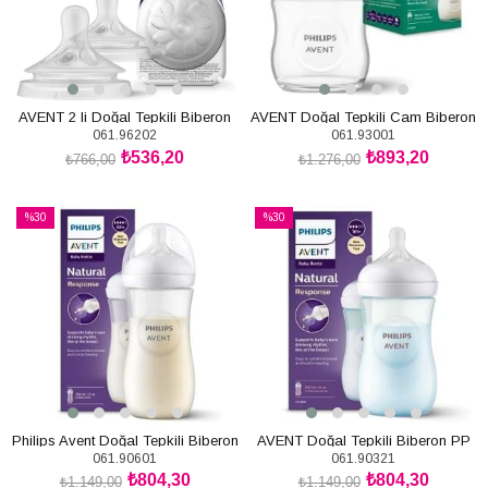
AVENT 2 li Doğal Tepkili Biberon
AVENT Doğal Tepkili Cam Biberon
061.96202
061.93001
Emziği 0+Ay No:2
0+Ay 125ml
₺536,20
₺893,20
₺766,00
₺1.276,00
SEPETE EKLE
SEPETE EKLE
%30
%30
İndirim
İndirim
%30İndirim
%30İndirim
Philips Avent Doğal Tepkili Biberon
AVENT Doğal Tepkili Biberon PP
061.90601
061.90321
PP 3+Ay 330ml
1+Ay 260ml - Mavi
₺804,30
₺804,30
₺1.149,00
₺1.149,00