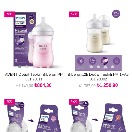
SEPETE EKLE
SEPETE EKLE
%30
%30
İndirim
İndirim
%30İndirim
%30İndirim
AVENT Doğal Tepkili Biberon PP
Biberon...2li Doğal Tepkili PP 1+Ay
061.90311
061.90302
1+Ay 260ml - Pembe
260ml
₺804,30
₺1.250,90
₺1.149,00
₺1.787,00
SEPETE EKLE
SEPETE EKLE
%30
%30
İndirim
İndirim
%30İndirim
%30İndirim