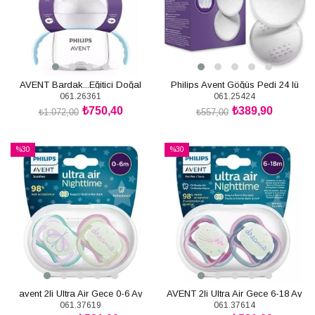
AVENT Bardak...Eğitici Doğal
Philips Avent Göğüs Pedi 24 lü
061.26361
061.25424
Tepkili 6+Ay
₺750,40
₺389,90
₺1.072,00
₺557,00
SEPETE EKLE
SEPETE EKLE
%30
%30
İndirim
İndirim
%30İndirim
%30İndirim
avent 2li Ultra Air Gece 0-6 Ay
AVENT 2li Ultra Air Gece 6-18 Ay
061.37619
061.37614
Emzik
Kız Emzik