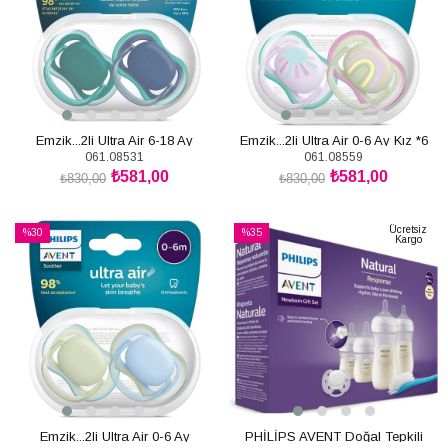
Emzik...2li Ultra Air 6-18 Ay
Emzik...2li Ultra Air 0-6 Ay Kız *6
061.08531
061.08559
₺581,00
₺581,00
₺830,00
₺830,00
SEPETE EKLE
SEPETE EKLE
Ücretsiz
%30
%35
Kargo
İndirim
İndirim
%30İndirim
%35İndirim
Emzik...2li Ultra Air 0-6 Ay
PHİLİPS AVENT Doğal Tepkili