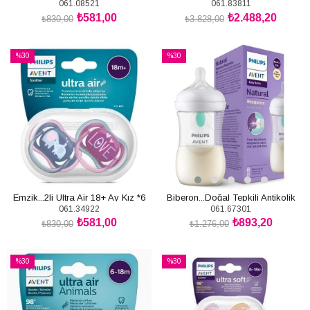
061.08521
061.83811
Hoşgeldin Bebek Hediye Seti
₺581,00
₺2.488,20
₺830,00
₺3.828,00
SEPETE EKLE
SEPETE EKLE
%30
%30
İndirim
İndirim
%30İndirim
%30İndirim
Emzik...2li Ultra Air 18+ Ay Kız *6
Biberon...Doğal Tepkili Antikolik
061.34922
061.67301
Tekli 260ml
₺581,00
₺893,20
₺830,00
₺1.276,00
SEPETE EKLE
SEPETE EKLE
%30
%30
İndirim
İndirim
%30İndirim
%30İndirim