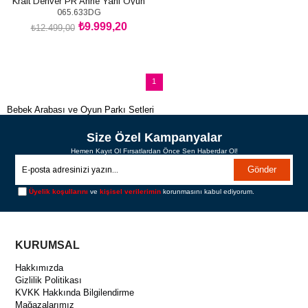
Kraft Denver PR Anne Yanı Oyun
065.633DG
Parkı 63x105 cm Koyu Gri
₺9.999,20
₺12.499,00
SEPETE EKLE
1
Bebek Arabası ve Oyun Parkı Setleri
Size Özel Kampanyalar
Hemen Kayıt Ol Fırsatlardan Önce Sen Haberdar Ol!
Gönder
Üyelik koşullarını
ve
kişisel verilerimin
korunmasını kabul ediyorum.
KURUMSAL
Hakkımızda
Gizlilik Politikası
KVKK Hakkında Bilgilendirme
Mağazalarımız