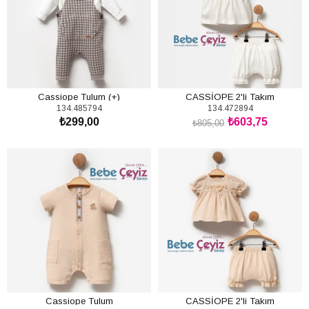
Cassiope Tulum (+)
CASSİOPE 2'li Takım
134.485794
134.472894
₺299,00
₺603,75
₺805,00
SEPETE EKLE
SEPETE EKLE
Cassiope Tulum
CASSİOPE 2'li Takım