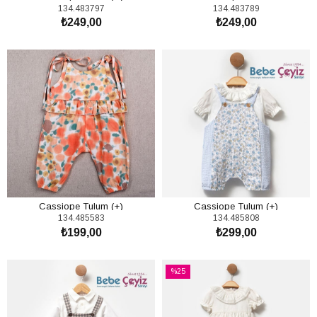
134.483797
134.483789
₺249,00
₺249,00
SEPETE EKLE
SEPETE EKLE
Cassiope Tulum (+)
Cassiope Tulum (+)
134.485583
134.485808
₺199,00
₺299,00
SEPETE EKLE
SEPETE EKLE
%25
İndirim
%25İndirim