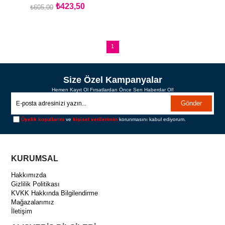
₺423,50
₺605,00
SEPETE EKLE
1
Size Özel Kampanyalar
Hemen Kayıt Ol Fırsatlardan Önce Sen Haberdar Ol!
Gönder
Üyelik koşullarını
ve
kişisel verilerimin
korunmasını kabul ediyorum.
KURUMSAL
Hakkımızda
Gizlilik Politikası
KVKK Hakkında Bilgilendirme
Mağazalarımız
İletişim