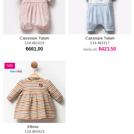
Cassiope Tulum
Cassiope Tulum
134.481619
134.481617
₺661,00
₺423,50
₺605,00
SEPETE EKLE
SEPETE EKLE
%30
İndirim
%30İndirim
Elbise...
134.465924