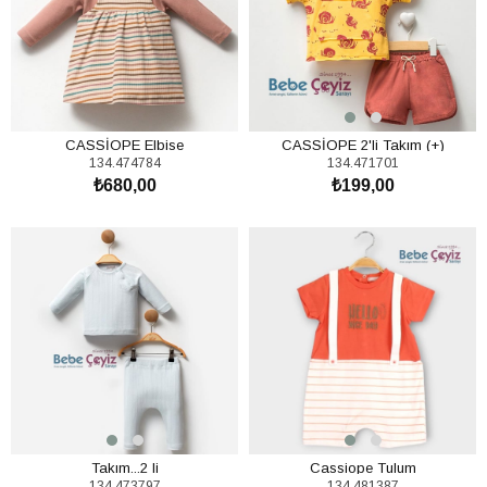
CASSİOPE Elbise
CASSİOPE 2'li Takım (+)
134.474784
134.471701
₺680,00
₺199,00
SEPETE EKLE
SEPETE EKLE
Takım...2 li
Cassiope Tulum
134.473797
134.481387