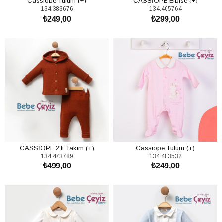
Cassiope Tulum (+)
CASSİOPE Elbise (+)
134.383676
134.465764
₺249,00
₺299,00
SEPETE EKLE
SEPETE EKLE
CASSİOPE 2'li Takım (+)
Cassiope Tulum (+)
134.473789
134.483532
₺499,00
₺249,00
SEPETE EKLE
SEPETE EKLE