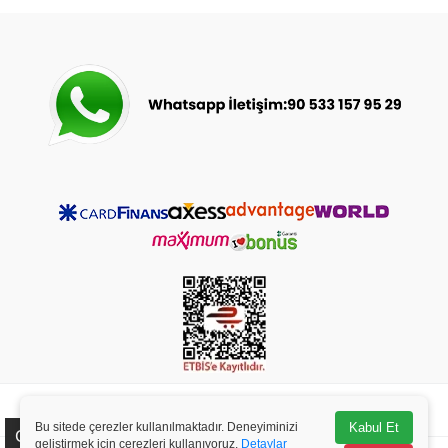
© 2023-2025
bebeceyizsarayi.com
- Tüm Hakları Saklıdır.
Bu sitede çerezler kullanılmaktadır. Deneyiminizi
Kabul Et
Çerez Kullanımı
geliştirmek için çerezleri kullanıyoruz.
Detaylar