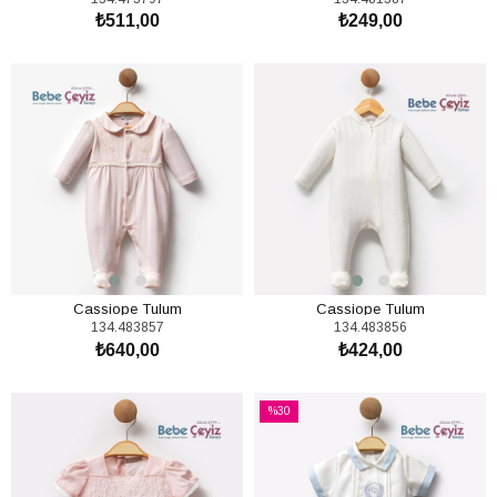
₺511,00
₺249,00
SEPETE EKLE
SEPETE EKLE
Cassiope Tulum
Cassiope Tulum
134.483857
134.483856
₺640,00
₺424,00
SEPETE EKLE
SEPETE EKLE
%30
İndirim
%30İndirim