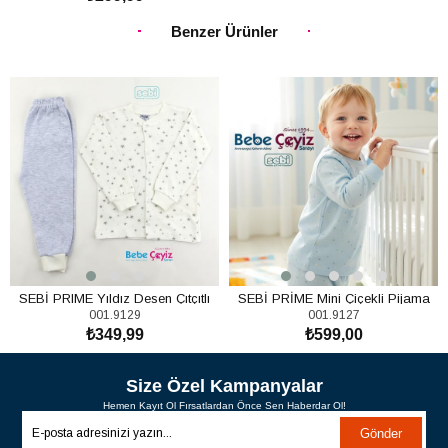
SEPETE EKLE
Benzer Ürünler
SEBİ PRIME Yıldız Desen Çıtçıtlı
SEBİ PRİME Mini Çiçekli Pijama
001.9129
001.9127
Pijama Takım
TakımI
₺349,99
₺599,00
SEPETE EKLE
SEPETE EKLE
Size Özel Kampanyalar
Hemen Kayıt Ol Fırsatlardan Önce Sen Haberdar Ol!
Gönder