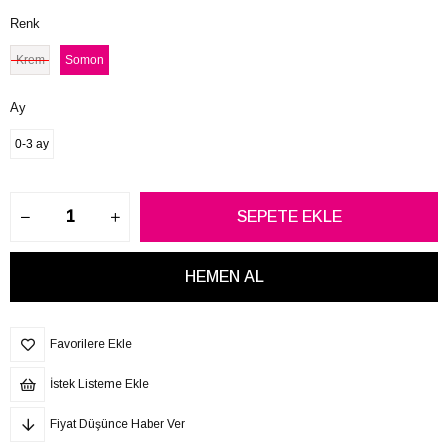
Renk
Krem
Somon
Ay
0-3 ay
Favorilere Ekle
İstek Listeme Ekle
Fiyat Düşünce Haber Ver