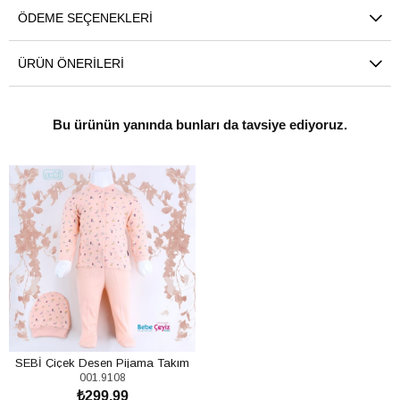
ÖDEME SEÇENEKLERI
ÜRÜN ÖNERILERI
Bu ürünün yanında bunları da tavsiye ediyoruz.
SEBİ Çiçek Desen Pijama Takım
001.9108
(0-3 Ay)
₺299,99