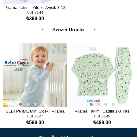
Pijama Takım...Yıldızlı Ayıcık 3-12
001.9144
Ay gurubu
₺399,00
SEPETE EKLE
Benzer Ürünler
SEBİ PRİME Mini Çiçekli Pijama
Pijama Takım...Çadırlı 1-3 Yaş
001.9127
001.9145
TakımI
₺599,00
₺499,00
SEPETE EKLE
SEPETE EKLE