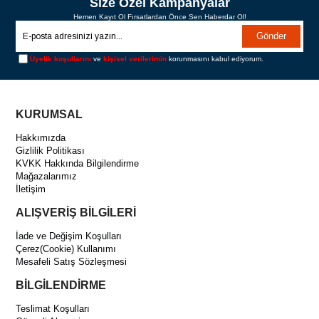
Size Özel Kampanyalar
Hemen Kayıt Ol Fırsatlardan Önce Sen Haberdar Ol!
Gönder
Üyelik koşullarını
ve
kişisel verilerimin
korunmasını kabul ediyorum.
KURUMSAL
Hakkımızda
Gizlilik Politikası
KVKK Hakkında Bilgilendirme
Mağazalarımız
İletişim
ALIŞVERİŞ BİLGİLERİ
İade ve Değişim Koşulları
Çerez(Cookie) Kullanımı
Mesafeli Satış Sözleşmesi
BİLGİLENDİRME
Teslimat Koşulları