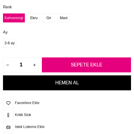
Renk
Kahverengi
Ekru
Gri
Mavi
Ay
3-6 ay
Favorilere Ekle
Kritik Stok
İstek Listeme Ekle