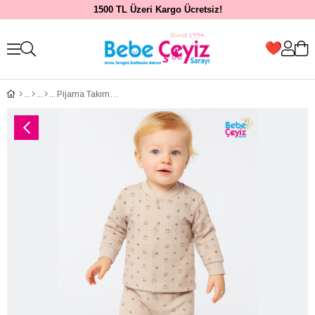
1500 TL Üzeri Kargo Ücretsiz!
Pijama Takım...Yıldızlı Ayıcık 3-12 Ay gurubu