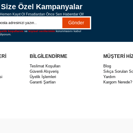
Size Özel Kampanyalar
Hemen Kayıt Ol Fırsatlardan Önce Sen Haberdar Ol!
Gönder
yelik koşullarını
ve
kişisel verilerimin
korunmasını kabul
diyorum.
ERİ
BİLGİLENDİRME
MÜŞTERİ Hİ
ı
Teslimat Koşulları
Blog
Güvenli Alışveriş
Sıkça Sorulan So
si
Üyelik İşlemleri
Yardım
Garanti Şartları
Kargom Nerede?