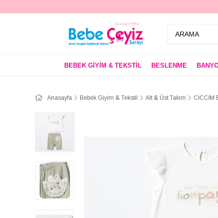
BEBEK GİYİM & TEKSTİL
BESLENME
BANYO
Anasayfa
Bebek Giyim & Tekstil
Alt & Üst Takım
CİCCİM B