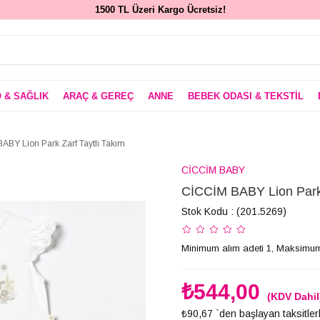
1500 TL Üzeri Kargo Ücretsiz!
 & SAĞLIK
ARAÇ & GEREÇ
ANNE
BEBEK ODASI & TEKSTİL
ABY Lion Park Zarf Taytlı Takım
CİCCİM BABY
CİCCİM BABY Lion Park 
Stok Kodu
(201.5269)
Minimum alım adeti 1, Maksimum
₺544,00
(KDV Dahil
₺90,67
`den başlayan taksitler