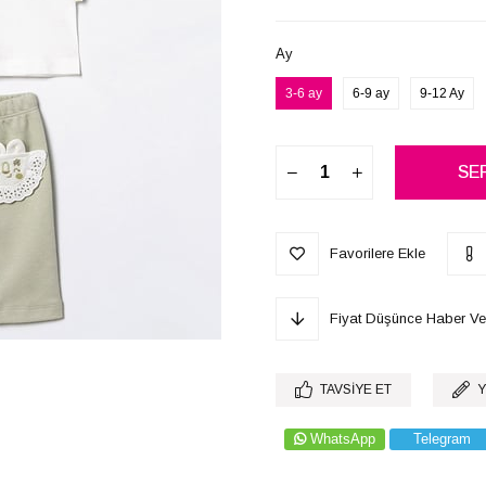
Ay
3-6 ay
6-9 ay
9-12 Ay
Favorilere Ekle
Fiyat Düşünce Haber Ve
TAVSIYE ET
Y
WhatsApp
Telegram