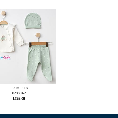
Takım...3 Lü
020.3262
₺375,00
SEPETE EKLE