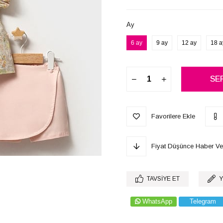
Ay
6 ay
9 ay
12 ay
18 a
Favorilere Ekle
Fiyat Düşünce Haber Ve
TAVSIYE ET
Y
WhatsApp
Telegram