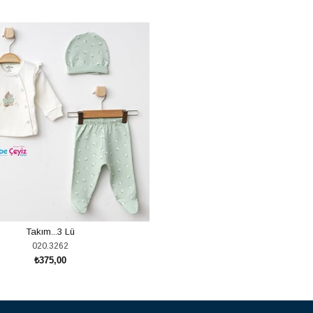
Takım...3 Lü
020.3262
₺375,00
SEPETE EKLE