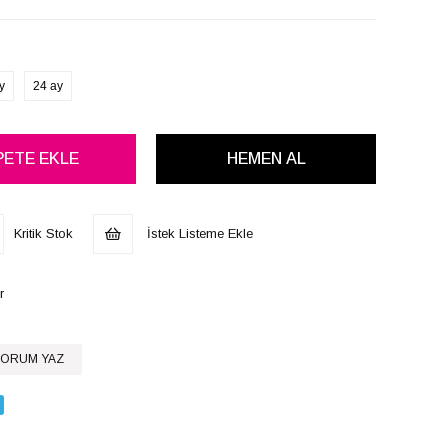
y
24 ay
Kritik Stok
İstek Listeme Ekle
r
ORUM YAZ