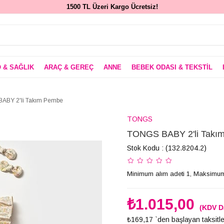
1500 TL Üzeri Kargo Ücretsiz!
 & SAĞLIK
ARAÇ & GEREÇ
ANNE
BEBEK ODASI & TEKSTİL
ABY 2'li Takım Pembe
TONGS
TONGS BABY 2'li Takı
Stok Kodu
(132.8204.2)
Minimum alım adeti 1, Maksimum
₺1.015,00
(KDV D
₺169,17
`den başlayan taksitle