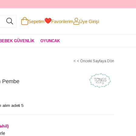
Sepetim
Favorilerim
Üye Girişi
BEBEK GÜVENLİK
OYUNCAK
< < Önceki Sayfaya Dön
m Pembe
 alım adeti 5
ahil)
rle