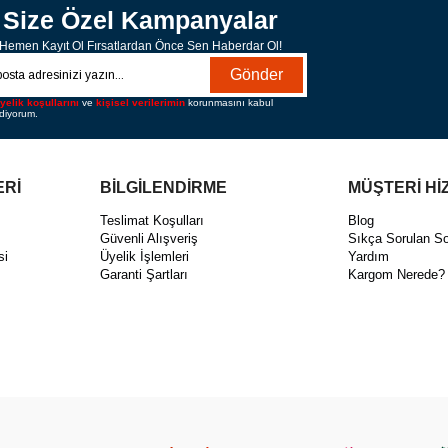
Size Özel Kampanyalar
Hemen Kayıt Ol Fırsatlardan Önce Sen Haberdar Ol!
Gönder
yelik koşullarını
ve
kişisel verilerimin
korunmasını kabul
diyorum.
ERİ
BİLGİLENDİRME
MÜŞTERİ Hİ
ı
Teslimat Koşulları
Blog
Güvenli Alışveriş
Sıkça Sorulan So
si
Üyelik İşlemleri
Yardım
Garanti Şartları
Kargom Nerede?