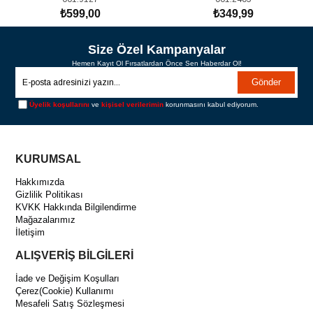
TakımI
3Yaş)
₺599,00
₺349,99
SEPETE EKLE
SEPETE EKLE
Size Özel Kampanyalar
Hemen Kayıt Ol Fırsatlardan Önce Sen Haberdar Ol!
Gönder
Üyelik koşullarını
ve
kişisel verilerimin
korunmasını kabul ediyorum.
KURUMSAL
Hakkımızda
Gizlilik Politikası
KVKK Hakkında Bilgilendirme
Mağazalarımız
İletişim
ALIŞVERİŞ BİLGİLERİ
İade ve Değişim Koşulları
Çerez(Cookie) Kullanımı
Mesafeli Satış Sözleşmesi