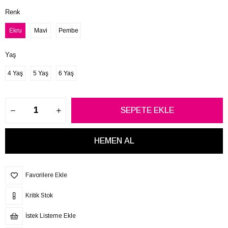
Renk
Ekru
Mavi
Pembe
Yaş
4 Yaş
5 Yaş
6 Yaş
Favorilere Ekle
Kritik Stok
İstek Listeme Ekle