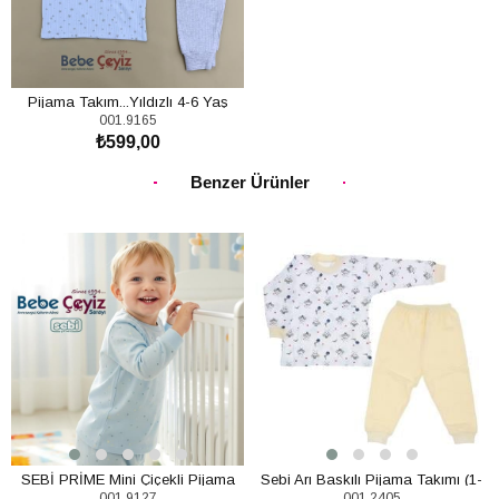
Pijama Takım...Yıldızlı 4-6 Yaş
001.9165
₺599,00
SEPETE EKLE
Benzer Ürünler
SEBİ PRİME Mini Çiçekli Pijama
Sebi Arı Baskılı Pijama Takımı (1-
001.9127
001.2405