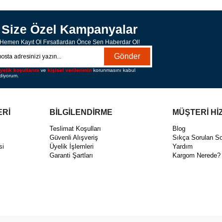
Size Özel Kampanyalar
Hemen Kayıt Ol Fırsatlardan Önce Sen Haberdar Ol!
Gönder
yelik koşullarını
ve
kişisel verilerimin
korunmasını kabul
diyorum.
ERİ
BİLGİLENDİRME
MÜŞTERİ Hİ
ı
Teslimat Koşulları
Blog
Güvenli Alışveriş
Sıkça Sorulan So
si
Üyelik İşlemleri
Yardım
Garanti Şartları
Kargom Nerede?