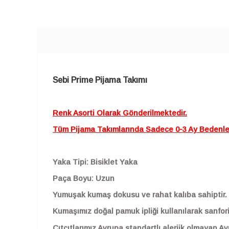
SEPETE EKLE
Sebi Prime Pijama Takımı
Renk Asorti Olarak Gönderilmektedir.
Tüm Pijama Takımlarında Sadece 0-3 Ay Bedenlerd
Yaka Tipi: Bisiklet Yaka
Paça Boyu: Uzun
Yumuşak kumaş dokusu ve rahat kalıba sahiptir.
Kumaşımız doğal pamuk ipliği kullanılarak sanfori
Çıtçıtlarımız Avrupa standartlı alerjik olmayan Av