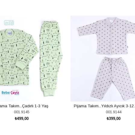
ama Takım...Çadırlı 1-3 Yaş
Pijama Takım...Yıldızlı Ayıcık 3-1
001.9145
001.9144
₺499,00
₺399,00