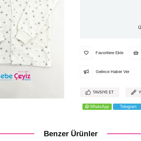
Ü
Favorilere Ekle
Gelince Haber Ver
TAVSIYE ET
Y
WhatsApp
Telegram
Benzer Ürünler