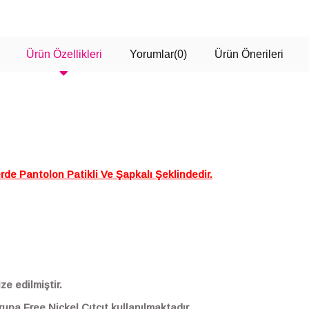
SEPETE EKLE
SEPETE EKLE
Ürün Özellikleri
Yorumlar
(0)
Ürün Önerileri
e Pantolon Patikli Ve Şapkalı Şeklindedir.
ze edilmiştir.
rupa Free Nickel Çıtçıt kullanılmaktadır.