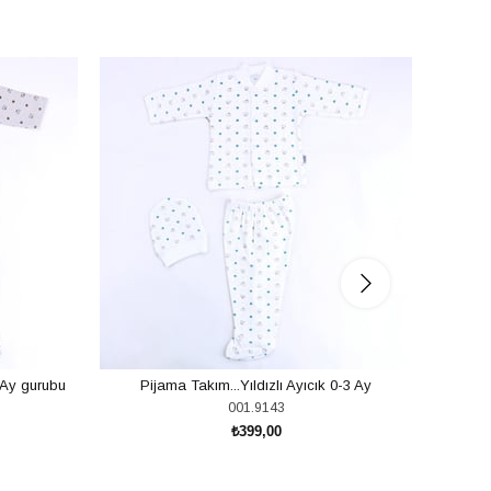
2 Ay gurubu
Pijama Takım...Yıldızlı Ayıcık 0-3 Ay
001.9143
₺399,00