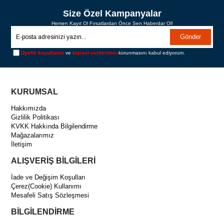
Size Özel Kampanyalar
Hemen Kayıt Ol Fırsatlardan Önce Sen Haberdar Ol!
Gönder
Üyelik koşullarını
ve
kişisel verilerimin
korunmasını kabul ediyorum.
KURUMSAL
Hakkımızda
Gizlilik Politikası
KVKK Hakkında Bilgilendirme
Mağazalarımız
İletişim
ALIŞVERİŞ BİLGİLERİ
İade ve Değişim Koşulları
Çerez(Cookie) Kullanımı
Mesafeli Satış Sözleşmesi
BİLGİLENDİRME