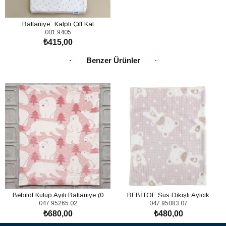
Battaniye...Kalpli Çift Kat
001.9405
₺415,00
SEPETE EKLE
Benzer Ürünler
Bebitof Kutup Ayılı Battaniye (0
BEBİTOF Süs Dikişli Ayıcık
047.95265.02
047.95083.07
Ay+)
Battaniye
₺680,00
₺480,00
SEPETE EKLE
SEPETE EKLE