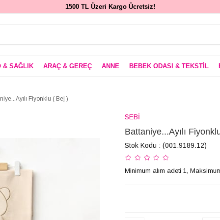
1500 TL Üzeri Kargo Ücretsiz!
 & SAĞLIK
ARAÇ & GEREÇ
ANNE
BEBEK ODASI & TEKSTİL
niye...Ayılı Fiyonklu ( Bej )
SEBİ
Battaniye...Ayılı Fiyonklu
Stok Kodu
(001.9189.12)
Minimum alım adeti 1, Maksimum