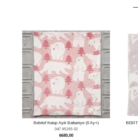
Bebitof Kutup Ayılı Battaniye (0 Ay+)
BEBİTO
047.95265.02
₺680,00