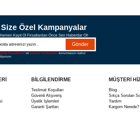
SEPETE EKLE
Size Özel Kampanyalar
Hemen Kayıt Ol Fırsatlardan Önce Sen Haberdar Ol!
Gönder
yelik koşullarını
ve
kişisel verilerimin
korunmasını kabul
diyorum.
ERİ
BİLGİLENDİRME
MÜŞTERİ Hİ
ı
Teslimat Koşulları
Blog
Güvenli Alışveriş
Sıkça Sorulan So
si
Üyelik İşlemleri
Yardım
Garanti Şartları
Kargom Nerede?