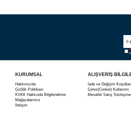
SEPETE EKLE
Ü
e
KURUMSAL
ALIŞVERİŞ BİLGİL
Hakkımızda
İade ve Değişim Koşullar
Gizlilik Politikası
Çerez(Cookie) Kullanımı
KVKK Hakkında Bilgilendirme
Mesafeli Satış Sözleşme
Mağazalarımız
İletişim