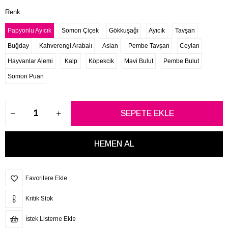
Renk
Papyonlu Ayıcık
Somon Çiçek
Gökkuşağı
Ayıcık
Tavşan
Buğday
Kahverengi Arabalı
Aslan
Pembe Tavşan
Ceylan
Hayvanlar Alemi
Kalp
Köpekcik
Mavi Bulut
Pembe Bulut
Somon Puan
Favorilere Ekle
Kritik Stok
İstek Listeme Ekle