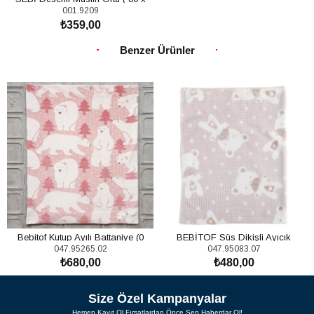
001.9209
100cm)
₺359,00
SEPETE EKLE
Benzer Ürünler
Bebitof Kutup Ayılı Battaniye (0
BEBİTOF Süs Dikişli Ayıcık
047.95265.02
047.95083.07
Ay+)
Battaniye
₺680,00
₺480,00
SEPETE EKLE
SEPETE EKLE
Size Özel Kampanyalar
Hemen Kayıt Ol Fırsatlardan Önce Sen Haberdar Ol!