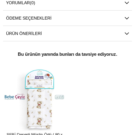
YORUMLAR
(0)
ÖDEME SEÇENEKLERI
ÜRÜN ÖNERILERI
Bu ürünün yanında bunları da tavsiye ediyoruz.
SEBİ Desenli Müslin Örtü ( 80 x