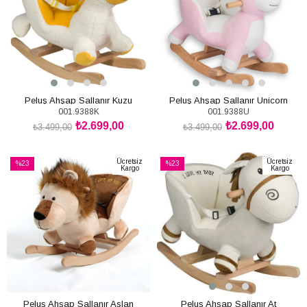
Peluş Ahşap Sallanır Kuzu
Peluş Ahşap Sallanır Unicorn
001.9388K
001.9388U
₺2.699,00
₺2.699,00
₺3.499,00
₺3.499,00
SEPETE EKLE
SEPETE EKLE
Ücretsiz
Ücretsiz
%23
%23
Kargo
Kargo
İndirim
İndirim
%23İndirim
%23İndirim
Peluş Ahşap Sallanır Aslan
Peluş Ahşap Sallanır At