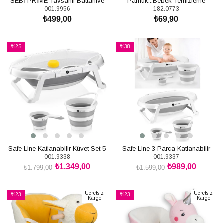
SEBİ PRİME Tavşanlı Battaniye
Pamuk...Bebek Temizleme
001.9956
182.0773
₺499,00
₺69,90
SEPETE EKLE
SEPETE EKLE
%25
%38
İndirim
İndirim
%25İndirim
%38İndirim
Safe Line Katlanabilir Küvet Set 5
Safe Line 3 Parça Katlanabilir
001.9338
001.9337
Parça Takım
Bebek Küvet Set
₺1.349,00
₺989,00
₺1.799,00
₺1.599,00
SEPETE EKLE
SEPETE EKLE
Ücretsiz
Ücretsiz
%23
%23
Kargo
Kargo
İndirim
İndirim
%23İndirim
%23İndirim