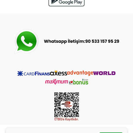
© 2023-2025
bebeceyizsarayi.com
- Tüm Hakları Saklıdır.