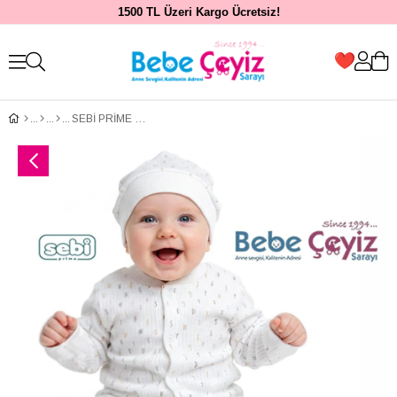
1500 TL Üzeri Kargo Ücretsiz!
SEBİ PRİME Harfli Pijama Takımı ( 0-3 Ay )