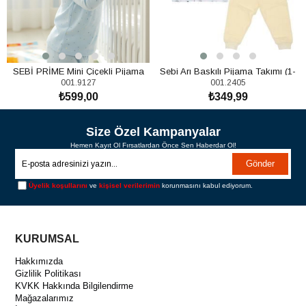
SEBİ PRİME Mini Çiçekli Pijama
Sebi Arı Baskılı Pijama Takımı (1-
001.9127
001.2405
TakımI
3Yaş)
₺599,00
₺349,99
SEPETE EKLE
SEPETE EKLE
Size Özel Kampanyalar
Hemen Kayıt Ol Fırsatlardan Önce Sen Haberdar Ol!
Gönder
Üyelik koşullarını
ve
kişisel verilerimin
korunmasını kabul ediyorum.
KURUMSAL
Hakkımızda
Gizlilik Politikası
KVKK Hakkında Bilgilendirme
Mağazalarımız