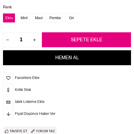
Renk
Ekru
Mint
Mavi
Pembe
Gri
Favorilere Ekle
Kritik Stok
İstek Listeme Ekle
Fiyat Düşünce Haber Ver
TAVSIYE ET
YORUM YAZ