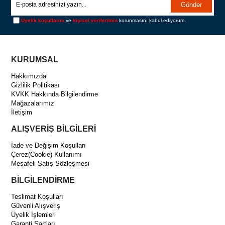
Gönder
Üyelik koşullarını
ve
kişisel verilerimin
korunmasını kabul ediyorum.
KURUMSAL
Hakkımızda
Gizlilik Politikası
KVKK Hakkında Bilgilendirme
Mağazalarımız
İletişim
ALIŞVERİŞ BİLGİLERİ
İade ve Değişim Koşulları
Çerez(Cookie) Kullanımı
Mesafeli Satış Sözleşmesi
BİLGİLENDİRME
Teslimat Koşulları
Güvenli Alışveriş
Üyelik İşlemleri
Garanti Şartları