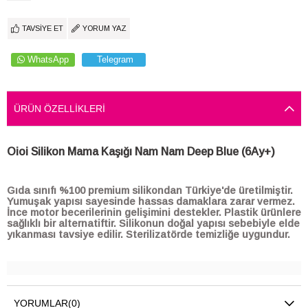
TAVSIYE ET
YORUM YAZ
WhatsApp
Telegram
ÜRÜN ÖZELLIKLERI
Oioi Silikon Mama Kaşığı Nam Nam Deep Blue (6Ay+)
Gıda sınıfı %100 premium silikondan Türkiye'de üretilmiştir.
Yumuşak yapısı sayesinde hassas damaklara zarar vermez.
İnce motor becerilerinin gelişimini destekler. Plastik ürünlere
sağlıklı bir alternatiftir. Silikonun doğal yapısı sebebiyle elde
yıkanması tavsiye edilir. Sterilizatörde temizliğe uygundur.
YORUMLAR
(0)