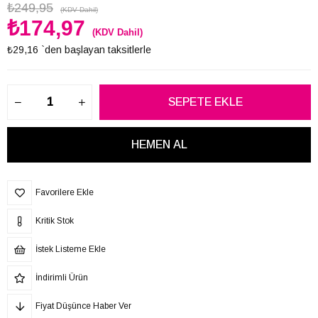
₺249,95
(KDV Dahil)
₺174,97
(KDV Dahil)
₺29,16
`den başlayan taksitlerle
Favorilere Ekle
Kritik Stok
İstek Listeme Ekle
İndirimli Ürün
Fiyat Düşünce Haber Ver