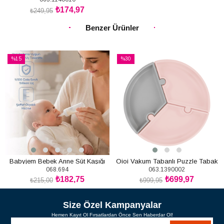
Nam Deep Blue (6Ay+)
₺174,97
₺249,95
SEPETE EKLE
Benzer Ürünler
%15
%30
İndirim
İndirim
%15İndirim
%30İndirim
Babyjem Bebek Anne Süt Kaşığı
Oioi Vakum Tabanlı Puzzle Tabak
068.694
063.1390002
Pinky Pink Powder Grey (6Ay+)
₺182,75
₺699,97
₺215,00
₺999,95
SEPETE EKLE
SEPETE EKLE
Size Özel Kampanyalar
Hemen Kayıt Ol Fırsatlardan Önce Sen Haberdar Ol!