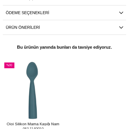
ÖDEME SEÇENEKLERI
ÜRÜN ÖNERILERI
Bu ürünün yanında bunları da tavsiye ediyoruz.
%30
İndirim
%30İndirim
Oioi Silikon Mama Kaşığı Nam
063.1140010