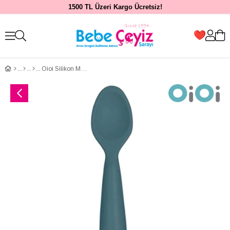
1500 TL Üzeri Kargo Ücretsiz!
Oioi Silikon Mama Kaşığı Nam Nam Deep Blue (6Ay+)