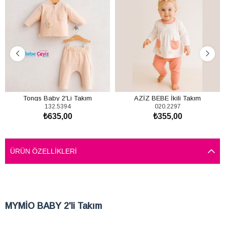
Tongs Baby 2'Li Takım
AZİZ BEBE İkili Takım
132.5394
020.2297
₺635,00
₺355,00
SEPETE EKLE
SEPETE EKLE
ÜRÜN ÖZELLIKLERI
MYMİO BABY 2'li Takım