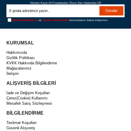
Hemen Kayıt Ol Fırsatlardan Önce Sen Haberdar Ol!
Gönder
Üyelik koşullarını
ve
kişisel verilerimin
korunmasını kabul ediyorum.
KURUMSAL
Hakkımızda
Gizlilik Politikası
KVKK Hakkında Bilgilendirme
Mağazalarımız
İletişim
ALIŞVERİŞ BİLGİLERİ
İade ve Değişim Koşulları
Çerez(Cookie) Kullanımı
Mesafeli Satış Sözleşmesi
BİLGİLENDİRME
Teslimat Koşulları
Güvenli Alışveriş