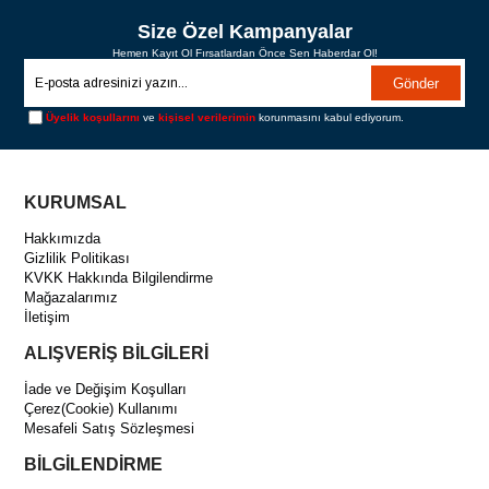
Size Özel Kampanyalar
Hemen Kayıt Ol Fırsatlardan Önce Sen Haberdar Ol!
Gönder
Üyelik koşullarını
ve
kişisel verilerimin
korunmasını kabul ediyorum.
KURUMSAL
Hakkımızda
Gizlilik Politikası
KVKK Hakkında Bilgilendirme
Mağazalarımız
İletişim
ALIŞVERİŞ BİLGİLERİ
İade ve Değişim Koşulları
Çerez(Cookie) Kullanımı
Mesafeli Satış Sözleşmesi
BİLGİLENDİRME