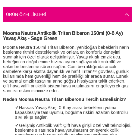
ÜRÜN ÖZELLIKLERI
Mooma Neutra Antikolik Tritan Biberon 150ml (0-6 Ay)
Yavaş Akış - Sage Green
Mooma Neutra 150 ml Tritan Biberon, yenidoğan bebeklerin narin
beslenme ritmini desteklemek ve onlara en konforlu deneyimi
sunmak için özel olarak geliştirilmiştir. Yavaş akışlı emzik ucu,
bebeğinizin doğal emme hızına uyum sağlayarak kontrollü ve
sakin bir beslenme süreci sağlar. Cam berraklığında ancak
darbelere karşı ekstra dayanıklı ve hafif Tritan™ gövdesi, günlük
kullanımda hem güvenliği hem de pratikliği bir arada sunar. Esnek
ve sarmal emzik tasarımı anne göğsü hissiyatını taklit ederken,
çift hava valfli antikolik sistem hava yutulmasını engelleyerek gaz
sancısı riskini minimize eder.
Neden Mooma Neutra Tritan Biberonu Tercih Etmelisiniz?
✔
Hassas Yavaş Akış: 0-6 ay arası bebeklerin yutma
kapasitesiyle tam uyumlu, boğulma riskini azaltan kontrollü
sıvı akışı sağlar.
✔
Gelişmiş Antikolik Valf: Çift hava girişli özel valf teknolojisi,
beslenme sırasında hava yutulmasını önleyerek kolik
sancılarını ve huzursuzluğu azaltmaya yardımcı olur.