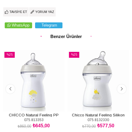
TAVSIYE ET
YORUM YAZ
WhatsApp
Telegram
Benzer Ürünler
%25
%25
İndirim
İndirim
%25İndirim
%25İndirim
CHİCCO Natural Feeling PP
Chicco Natural Feeling Silikon
075.813353
075.8132330
Biberon 6 Ay + 330ML
Emzikli Pp Biberon Desenli 250 Ml
₺645,00
₺577,50
2+ Ay Yeni
₺860,00
₺770,00
SEPETE EKLE
SEPETE EKLE