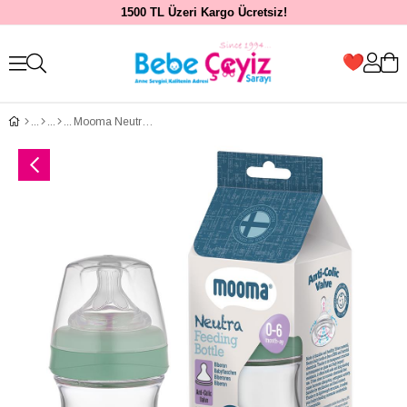
1500 TL Üzeri Kargo Ücretsiz!
Mooma Neutra Antikolik Tritan Biberon 150ml (0-6 Ay) Yavaş Akış - Sage Green