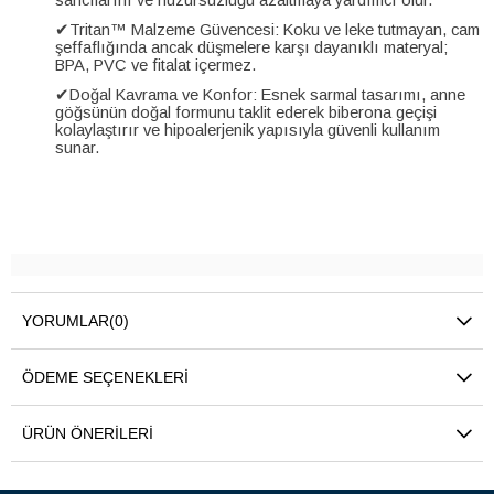
✔
Tritan™ Malzeme Güvencesi: Koku ve leke tutmayan, cam
şeffaflığında ancak düşmelere karşı dayanıklı materyal;
BPA, PVC ve fitalat içermez.
✔
Doğal Kavrama ve Konfor: Esnek sarmal tasarımı, anne
göğsünün doğal formunu taklit ederek biberona geçişi
kolaylaştırır ve hipoalerjenik yapısıyla güvenli kullanım
sunar.
YORUMLAR
(0)
ÖDEME SEÇENEKLERI
ÜRÜN ÖNERILERI