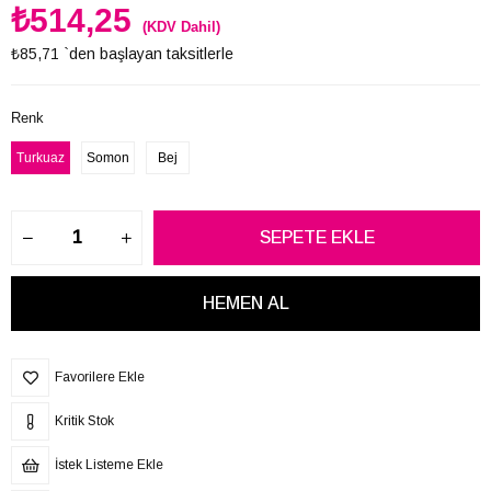
₺514,25
(KDV Dahil)
₺85,71
`den başlayan taksitlerle
Renk
Turkuaz
Somon
Bej
Favorilere Ekle
Kritik Stok
İstek Listeme Ekle