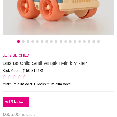
LETS BE CHİLD
Lets Be Child Sesli Ve Işıklı Minik Mikser
Stok Kodu
(150.31018)
Minimum alım adeti 1, Maksimum alım adeti 5
15
%
İndirim
₺605,00
(KDV Dahil)