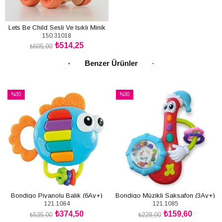
Lets Be Child Sesli Ve Işıklı Minik
150.31018
Mikser
₺514,25
₺605,00
SEPETE EKLE
Benzer Ürünler
%30
%30
İndirim
İndirim
%30İndirim
%30İndirim
Bondigo Piyanolu Balık (6Ay+)
Bondigo Müzikli Saksafon (3Ay+)
121.1084
121.1085
₺374,50
₺159,60
₺535,00
₺228,00
SEPETE EKLE
SEPETE EKLE