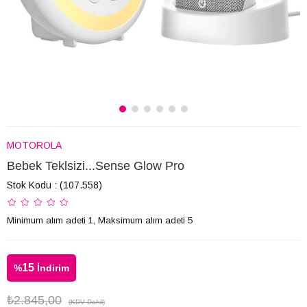
MOTOROLA
Bebek Teklsizi...Sense Glow Pro
Stok Kodu
(107.558)
Minimum alım adeti 1, Maksimum alım adeti 5
15
%
İndirim
₺2.845,00
(KDV Dahil)