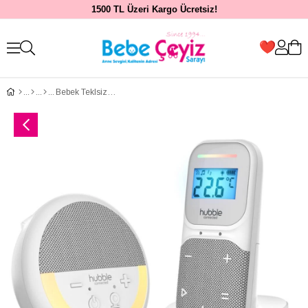
1500 TL Üzeri Kargo Ücretsiz!
Bebek Teklsizi...Sense Glow Pro