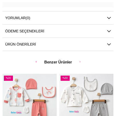
YORUMLAR
(0)
ÖDEME SEÇENEKLERI
ÜRÜN ÖNERILERI
Benzer Ürünler
%30
%30
İndirim
İndirim
%30İndirim
%30İndirim