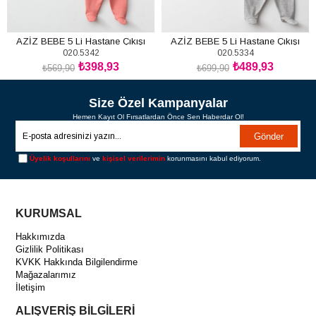
AZİZ BEBE 5 Li Hastane Çıkışı
AZİZ BEBE 5 Li Hastane Çıkışı
020.5342
020.5334
₺398,93
₺489,93
₺569,90
₺699,90
SEPETE EKLE
SEPETE EKLE
Size Özel Kampanyalar
Hemen Kayıt Ol Fırsatlardan Önce Sen Haberdar Ol!
Gönder
Üyelik koşullarını
ve
kişisel verilerimin
korunmasını kabul ediyorum.
KURUMSAL
Hakkımızda
Gizlilik Politikası
KVKK Hakkında Bilgilendirme
Mağazalarımız
İletişim
ALIŞVERİŞ BİLGİLERİ