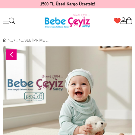
1500 TL Üzeri Kargo Ücretsiz!
SEBİ PRİME Yaka Fırfırlı Puanlı 5'li Hastane Çıkışı ( Mint ) ( 0-3 Ay )