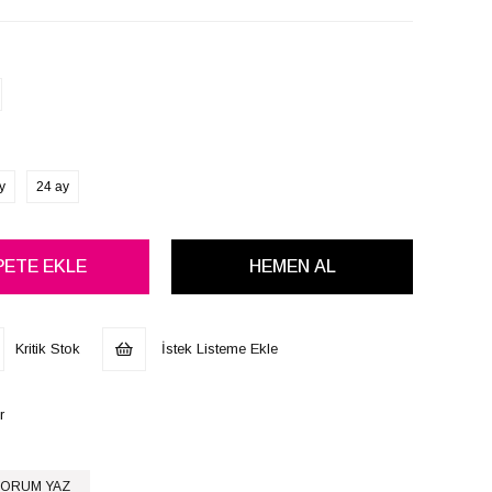
y
24 ay
Kritik Stok
İstek Listeme Ekle
r
ORUM YAZ