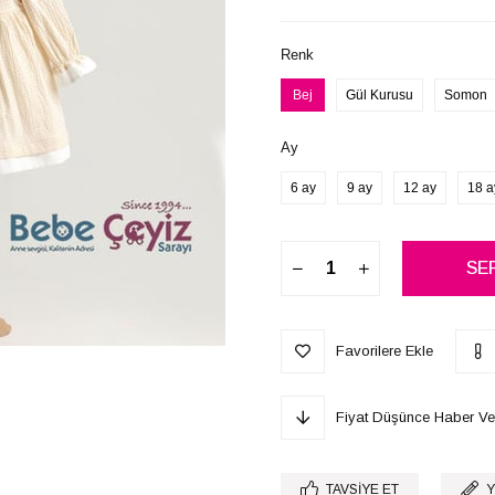
Renk
Bej
Gül Kurusu
Somon
Ay
6 ay
9 ay
12 ay
18 a
Favorilere Ekle
Fiyat Düşünce Haber Ve
TAVSIYE ET
Y