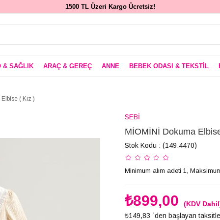
1500 TL Üzeri Kargo Ücretsiz!
 & SAĞLIK
ARAÇ & GEREÇ
ANNE
BEBEK ODASI & TEKSTİL
lbise ( Kız )
SEBİ
MİOMİNİ Dokuma Elbise 
Stok Kodu
(149.4470)
Minimum alım adeti 1, Maksimum
₺899,00
(KDV Dahil
₺149,83
`den başlayan taksitle