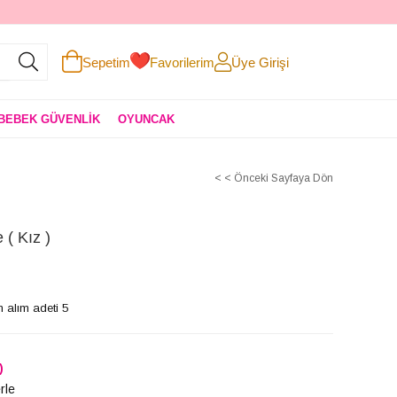
Sepetim
Favorilerim
Üye Girişi
BEBEK GÜVENLİK
OYUNCAK
< < Önceki Sayfaya Dön
( Kız )
 alım adeti 5
)
rle