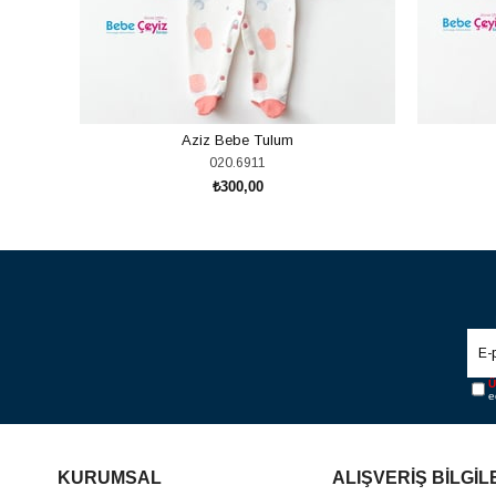
Aziz Bebe Tulum
020.6911
₺300,00
SEPETE EKLE
Ü
e
KURUMSAL
ALIŞVERİŞ BİLGİL