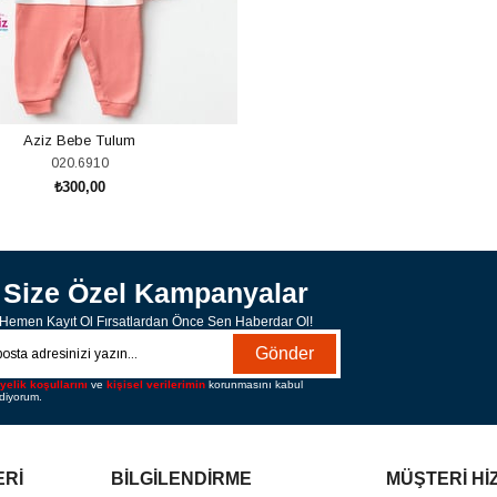
Aziz Bebe Tulum
020.6910
₺300,00
SEPETE EKLE
Size Özel Kampanyalar
Hemen Kayıt Ol Fırsatlardan Önce Sen Haberdar Ol!
Gönder
yelik koşullarını
ve
kişisel verilerimin
korunmasını kabul
diyorum.
ERİ
BİLGİLENDİRME
MÜŞTERİ Hİ