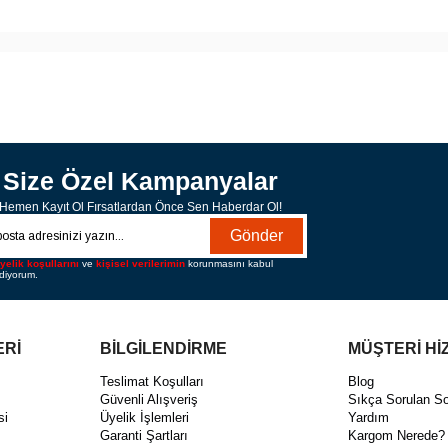
Size Özel Kampanyalar
Hemen Kayıt Ol Fırsatlardan Önce Sen Haberdar Ol!
Gönder
yelik koşullarını
ve
kişisel verilerimin
korunmasını kabul
diyorum.
ERİ
BİLGİLENDİRME
MÜŞTERİ Hİ
ı
Teslimat Koşulları
Blog
Güvenli Alışveriş
Sıkça Sorulan So
si
Üyelik İşlemleri
Yardım
Garanti Şartları
Kargom Nerede?