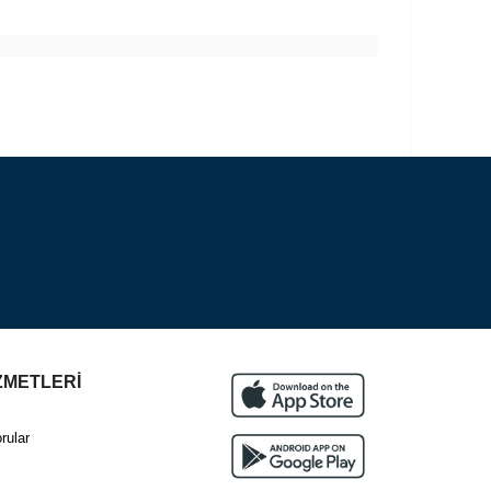
ZMETLERİ
rular