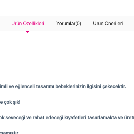
SEPETE EKLE
SEPETE EKLE
Ürün Özellikleri
Yorumlar
(0)
Ürün Önerileri
li ve eğlenceli tasarımı bebeklerinizin ilgisini çekecektir.
e çok şık!
çok seveceği ve rahat edeceği kıyafetleri tasarlamakta ve üre
lmamıştır.