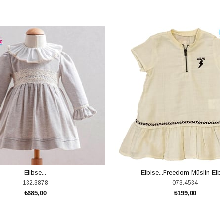
Elibse...
Elbise...Freedom Müslin El
132.3878
073.4534
₺685,00
₺199,00