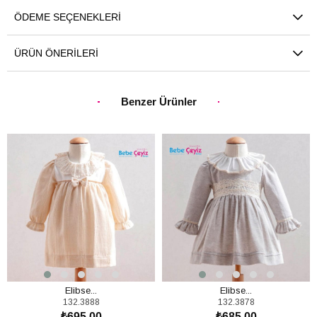
ÖDEME SEÇENEKLERI
ÜRÜN ÖNERILERI
Benzer Ürünler
Elibse...
Elibse...
132.3888
132.3878
₺695,00
₺685,00