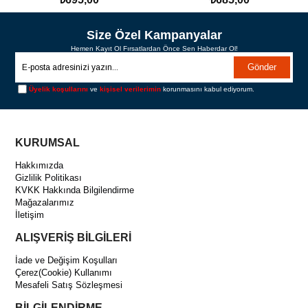
SEPETE EKLE
SEPETE EKLE
Size Özel Kampanyalar
Hemen Kayıt Ol Fırsatlardan Önce Sen Haberdar Ol!
Gönder
Üyelik koşullarını
ve
kişisel verilerimin
korunmasını kabul ediyorum.
KURUMSAL
Hakkımızda
Gizlilik Politikası
KVKK Hakkında Bilgilendirme
Mağazalarımız
İletişim
ALIŞVERİŞ BİLGİLERİ
İade ve Değişim Koşulları
Çerez(Cookie) Kullanımı
Mesafeli Satış Sözleşmesi
BİLGİLENDİRME