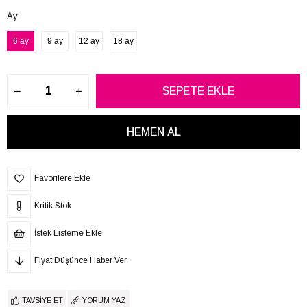
Ay
6 ay
9 ay
12 ay
18 ay
Favorilere Ekle
Kritik Stok
İstek Listeme Ekle
Fiyat Düşünce Haber Ver
TAVSIYE ET
YORUM YAZ