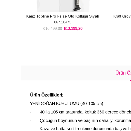
Kanz Topline Pro I-size Oto Koltuğu Siyah
Kraft Gro
067.1047S
₺16.499,00
₺13.199,20
SEPETE EKLE
Ürün Öz
Ürün Özellikleri:
YENİDOĞAN KURULUMU (40-105 cm):
· 40 ila 105 cm arasında, koltuk 360 derece dönebile
· Çocuğun boynunun ve başının daha iyi korunması iç
· Kaza ve hatta sert frenleme durumunda baş ve boyu