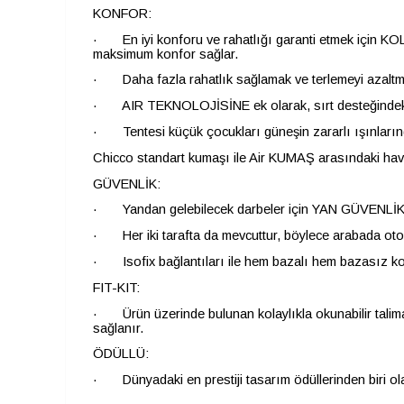
KONFOR:
· En iyi konforu ve rahatlığı garanti etmek için 
maksimum konfor sağlar.
· Daha fazla rahatlık sağlamak ve terlemeyi azaltm
· AIR TEKNOLOJİSİNE ek olarak, sırt desteğindeki öz
· Tentesi küçük çocukları güneşin zararlı ışınların
Chicco standart kumaşı ile Air KUMAŞ arasındaki hava
GÜVENLİK:
· Yandan gelebilecek darbeler için YAN GÜVENLİK S
· Her iki tarafta da mevcuttur, böylece arabada oto 
· Isofix bağlantıları ile hem bazalı hem bazasız ko
FIT-KIT:
· Ürün üzerinde bulunan kolaylıkla okunabilir talima
sağlanır.
ÖDÜLLÜ:
· Dünyadaki en prestiji tasarım ödüllerinden biri ol