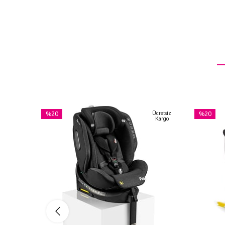
%20
Ücretsiz
%20
Kargo
İndirim
İndirim
%20İndirim
%20İndiri