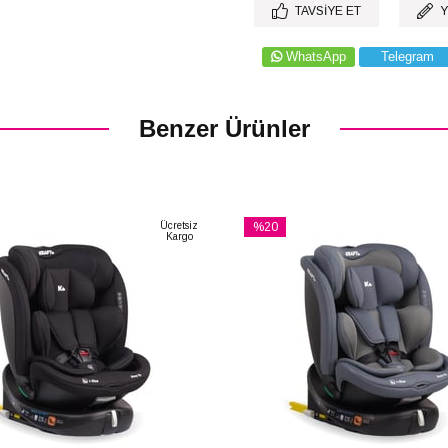
TAVSIYE ET
Y
WhatsApp
Telegram
Benzer Ürünler
Ücretsiz
%20
Kargo
İndirim
m
%20İndirim