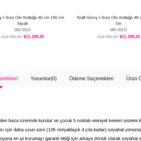
vy I-Sıze Oto Koltuğu 40 cm 150 cm
Kraft Grovy I-Sıze Oto Koltuğu 40
Siyah
Gri
065.031S
065.031G
₺13.999,00
₺11.199,20
₺13.999,00
₺11.199,20
SEPETE EKLE
SEPETE EKLE
ellikleri
Yorumlar
(0)
Ödeme Seçenekleri
Ürün Ö
n baza üzerinde kurulur ve çocuk 5 noktalı emniyet kemeri sistemi il
in daha uzun süre (105 cm/yaklaşık 4 yıla kadar) seyahat yönünün te
na en iyi korumayı garanti ettiği için arkaya dönük olarak seyahat e