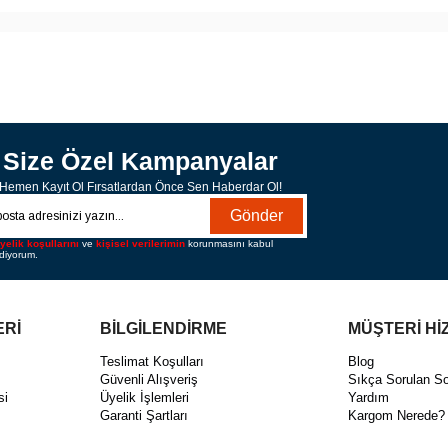
Size Özel Kampanyalar
Hemen Kayıt Ol Fırsatlardan Önce Sen Haberdar Ol!
Gönder
yelik koşullarını
ve
kişisel verilerimin
korunmasını kabul
diyorum.
ERİ
BİLGİLENDİRME
MÜŞTERİ Hİ
ı
Teslimat Koşulları
Blog
Güvenli Alışveriş
Sıkça Sorulan So
si
Üyelik İşlemleri
Yardım
Garanti Şartları
Kargom Nerede?