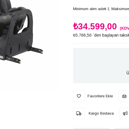
Minimum alım adeti 1, Maksimum
₺34.599,00
(KDV
₺5.766,50
`den başlayan taksit
Ü
Favorilere Ekle
Kargo Bedava