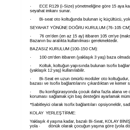
· ECE R129 (i-Size) yönetmeliğine göre 15 aya kadar
seyahat imkanı sunar.
· Bi-seat oto koltuğunda bulunan iç küçültücü, yolcul
SEYAHAT YÖNÜNE DOĞRU KURULUM (76-105 CM)
· 76 cm'den (en az 15 ay) itibaren 105 cm'ye (maks. 1
Bazanın bu aralıkta kullanılması gerekmektedir.
BAZASIZ KURULUM (100-150 CM):
· 100 cm'den itibaren (yaklaşık 3 yaş) baza olmadan 
· Koltuk, koltuğun yapısında bulunan Isofix bağlantıl
(yaklaşık 12 yaş) kullanılabilir.
· Bi-Seat en uzun ömürlü modüler oto koltuğudur, a
bazası ve Isofix bağlantılarını çıkardıktan ve kemer 
· Bu konfigürasyonda çocuk daha fazla alana ve 
koruması sağlamak için baş desteğini ayarlamak müm
*Sabitleyici olarak Isofix bağlantıları opsiyoneldir, sad
KOLAY YERLEŞTİRME:
Yaklaşık 4 yaşına kadar, bazalı Bi-Seat, KOLAY BİNİ
yola · dönük olarak çocuğun yaşına göre (yola dönü