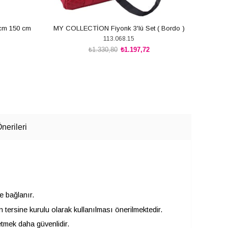
 cm 150 cm
MY COLLECTİON Fiyonk 3'lü Set ( Bordo )
Chicco
113.068.15
₺1.330,80
₺1.197,72
SEPETE EKLE
nerileri
e bağlanır.
rsine kurulu olarak kullanılması önerilmektedir.
tmek daha güvenlidir.