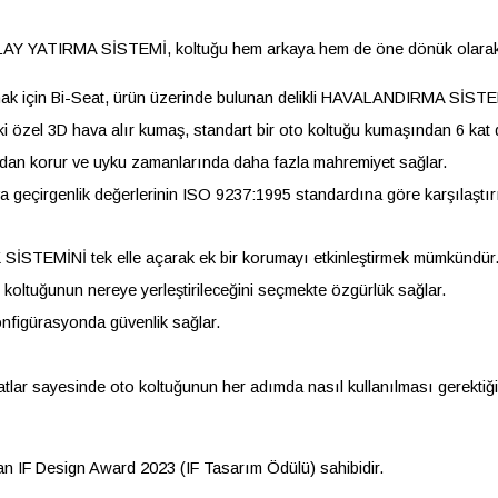
KOLAY YATIRMA SİSTEMİ, koltuğu hem arkaya hem de öne dönük olarak
ak için Bi-Seat, ürün üzerinde bulunan delikli HAVALANDIRMA SİSTEM
el 3D hava alır kumaş, standart bir oto koltuğu kumaşından 6 kat da
dan korur ve uyku zamanlarında daha fazla mahremiyet sağlar.
 geçirgenlik değerlerinin ISO 9237:1995 standardına göre karşılaştır
İSTEMİNİ tek elle açarak ek bir korumayı etkinleştirmek mümkündür
koltuğunun nereye yerleştirileceğini seçmekte özgürlük sağlar.
nfigürasyonda güvenlik sağlar.
tlar sayesinde oto koltuğunun her adımda nasıl kullanılması gerektiğ
an IF Design Award 2023 (IF Tasarım Ödülü) sahibidir.