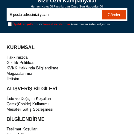
Size Özel Kampanyalar
Hemen Kayıt Ol Fırsatlardan Önce Sen Haberdar Ol!
Gönder
Üyelik koşullarını
ve
kişisel verilerimin
korunmasını kabul ediyorum.
KURUMSAL
Hakkımızda
Gizlilik Politikası
KVKK Hakkında Bilgilendirme
Mağazalarımız
İletişim
ALIŞVERİŞ BİLGİLERİ
İade ve Değişim Koşulları
Çerez(Cookie) Kullanımı
Mesafeli Satış Sözleşmesi
BİLGİLENDİRME
Teslimat Koşulları