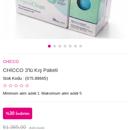
CHİCCO
CHİCCO 3'lü Kış Paketi
Stok Kodu
(075.88665)
Minimum alım adeti 1, Maksimum alım adeti 5
30
%
İndirim
₺1.365,00
(KDV Dahil)