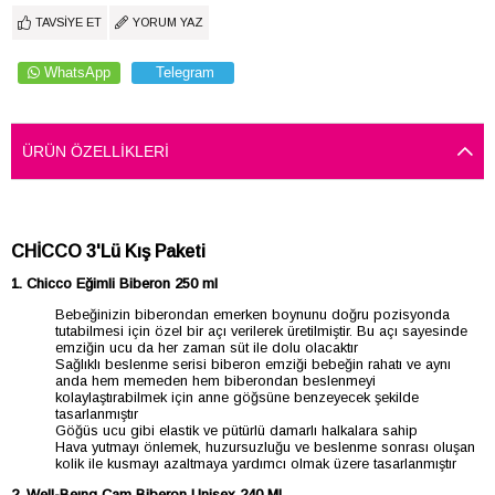
TAVSIYE ET
YORUM YAZ
WhatsApp
Telegram
ÜRÜN ÖZELLIKLERI
CHİCCO 3'Lü Kış Paketi
1. Chicco Eğimli Biberon 250 ml
Bebeğinizin biberondan emerken boynunu doğru pozisyonda
tutabilmesi için özel bir açı verilerek üretilmiştir. Bu açı sayesinde
emziğin ucu da her zaman süt ile dolu olacaktır
Sağlıklı beslenme serisi biberon emziği bebeğin rahatı ve aynı
anda hem memeden hem biberondan beslenmeyi
kolaylaştırabilmek için anne göğsüne benzeyecek şekilde
tasarlanmıştır
Göğüs ucu gibi elastik ve pütürlü damarlı halkalara sahip
Hava yutmayı önlemek, huzursuzluğu ve beslenme sonrası oluşan
kolik ile kusmayı azaltmaya yardımcı olmak üzere tasarlanmıştır
2. Well-Beıng Cam Biberon Unisex 240 ML