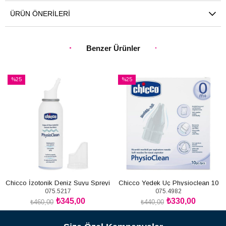
ÜRÜN ÖNERILERI
Benzer Ürünler
%25
%25
İndirim
İndirim
%25İndirim
%25İndirim
Chicco İzotonik Deniz Suyu Spreyi
Chicco Yedek Uç Physioclean 10
075.5217
075.4982
100 ml
Adet
₺345,00
₺330,00
₺460,00
₺440,00
SEPETE EKLE
SEPETE EKLE