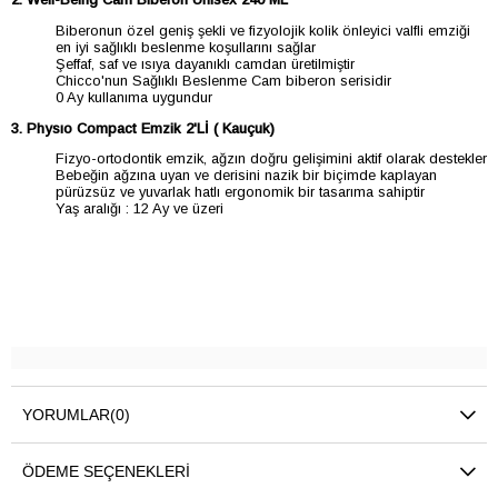
Biberonun özel geniş şekli ve fizyolojik kolik önleyici valfli emziği
en iyi sağlıklı beslenme koşullarını sağlar
Şeffaf, saf ve ısıya dayanıklı camdan üretilmiştir
Chicco'nun Sağlıklı Beslenme Cam biberon serisidir
0 Ay kullanıma uygundur
3. Physıo Compact Emzik 2'Lİ ( Kauçuk)
Fizyo-ortodontik emzik, ağzın doğru gelişimini aktif olarak destekler
Bebeğin ağzına uyan ve derisini nazik bir biçimde kaplayan
pürüzsüz ve yuvarlak hatlı ergonomik bir tasarıma sahiptir
Yaş aralığı : 12 Ay ve üzeri
YORUMLAR
(0)
ÖDEME SEÇENEKLERI