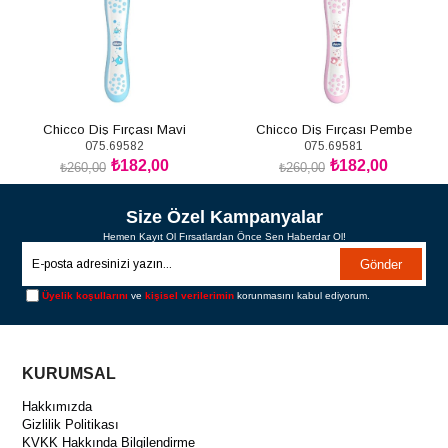
Chicco Diş Fırçası Mavi
Chicco Diş Fırçası Pembe
075.69582
075.69581
₺182,00
₺182,00
₺260,00
₺260,00
SEPETE EKLE
SEPETE EKLE
Size Özel Kampanyalar
Hemen Kayıt Ol Fırsatlardan Önce Sen Haberdar Ol!
Gönder
Üyelik koşullarını
ve
kişisel verilerimin
korunmasını kabul ediyorum.
KURUMSAL
Hakkımızda
Gizlilik Politikası
KVKK Hakkında Bilgilendirme