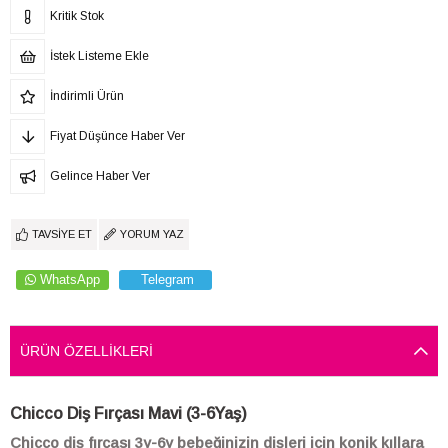
Kritik Stok
İstek Listeme Ekle
İndirimli Ürün
Fiyat Düşünce Haber Ver
Gelince Haber Ver
TAVSIYE ET
YORUM YAZ
WhatsApp
Telegram
ÜRÜN ÖZELLIKLERI
Chicco Diş Fırçası Mavi (3-6Yaş)
Chicco diş fırçası 3y-6y bebeğinizin dişleri için konik kıllara