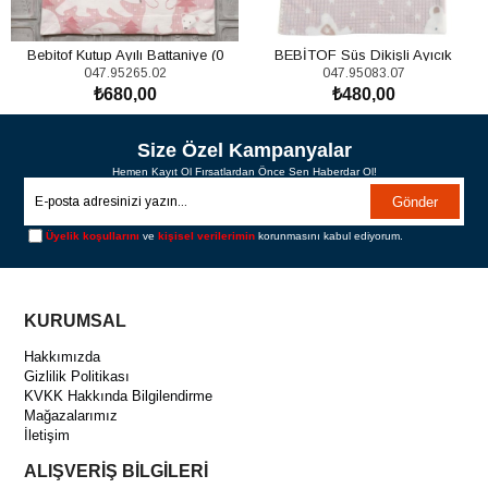
Bebitof Kutup Ayılı Battaniye (0
BEBİTOF Süs Dikişli Ayıcık
047.95265.02
047.95083.07
Ay+)
Battaniye
₺680,00
₺480,00
SEPETE EKLE
SEPETE EKLE
Size Özel Kampanyalar
Hemen Kayıt Ol Fırsatlardan Önce Sen Haberdar Ol!
Gönder
Üyelik koşullarını
ve
kişisel verilerimin
korunmasını kabul ediyorum.
KURUMSAL
Hakkımızda
Gizlilik Politikası
KVKK Hakkında Bilgilendirme
Mağazalarımız
İletişim
ALIŞVERİŞ BİLGİLERİ