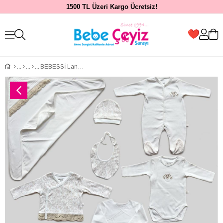
1500 TL Üzeri Kargo Ücretsiz!
BEBESSİ Lane 10'lu Hastane Çıkışı ( Ekru )