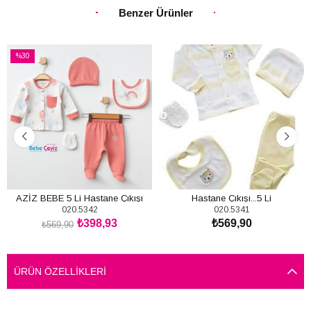
Benzer Ürünler
%30
İndirim
%30İndirim
AZİZ BEBE 5 Li Hastane Çıkışı
Hastane Çıkışı...5 Li
020.5342
020.5341
₺398,93
₺569,90
₺569,90
SEPETE EKLE
SEPETE EKLE
ÜRÜN ÖZELLIKLERI