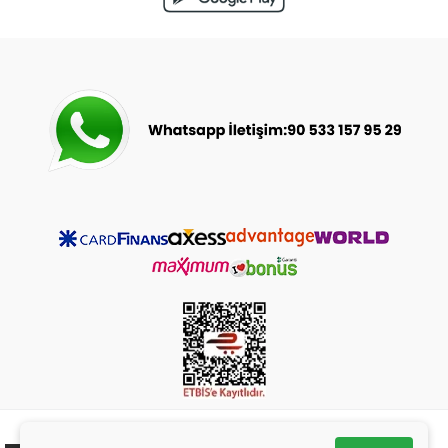
© 2023-2025
bebeceyizsarayi.com
- Tüm Hakları Saklıdır.