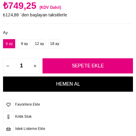
₺749,25
(KDV Dahil)
₺124,88
`den başlayan taksitlerle
Ay
6 ay
9 ay
12 ay
18 ay
Favorilere Ekle
Kritik Stok
İstek Listeme Ekle