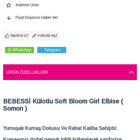
İndirimli Ürün
Fiyat Düşünce Haber Ver
TAVSIYE ET
YORUM YAZ
WhatsApp
Telegram
ÜRÜN ÖZELLIKLERI
BEBESSİ Külotlu Soft Bloom Girl Elbise (
Somon )
Yumuşak Kumaş Dokusu Ve Rahat Kalıba Sahiptir.
Kumaşımız doğal pamuk ipliği kullanılarak sanforize