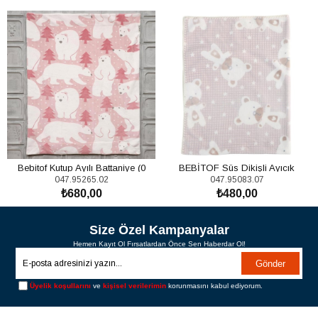
Bebitof Kutup Ayılı Battaniye (0
BEBİTOF Süs Dikişli Ayıcık
047.95265.02
047.95083.07
Ay+)
Battaniye
₺680,00
₺480,00
SEPETE EKLE
SEPETE EKLE
Size Özel Kampanyalar
Hemen Kayıt Ol Fırsatlardan Önce Sen Haberdar Ol!
Gönder
Üyelik koşullarını
ve
kişisel verilerimin
korunmasını kabul ediyorum.