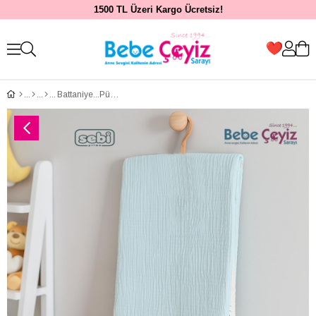
1500 TL Üzeri Kargo Ücretsiz!
Battaniye...Püsküllü Yeşil