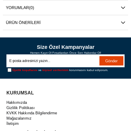
YORUMLAR
(0)
ÜRÜN ÖNERILERI
Size Özel Kampanyalar
Hemen Kayıt Ol Fırsatlardan Önce Sen Haberdar Ol!
Gönder
Üyelik koşullarını
ve
kişisel verilerimin
korunmasını kabul ediyorum.
KURUMSAL
Hakkımızda
Gizlilik Politikası
KVKK Hakkında Bilgilendirme
Mağazalarımız
İletişim