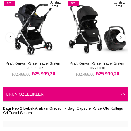
Ücretsiz
Ücretsiz
%20
%20
Kargo
Kargo
İndirim
İndirim
%20İndirim
%20İndirim
Kraft Kenya I-Sıze Travel Sistem
Kraft Kenya I-Sıze Travel Sistem
065.109GR
065.109B
Bebek Arabası( Gri )
Bebek Arabası( Black )
₺25.999,20
₺25.999,20
₺32.499,00
₺32.499,00
SEPETE EKLE
SEPETE EKLE
ÜRÜN ÖZELLIKLERI
Bagi Neo 2 Bebek Arabası Greyson - Bagi Capsule i-Size Oto Koltuğu
Gri Travel Sistem