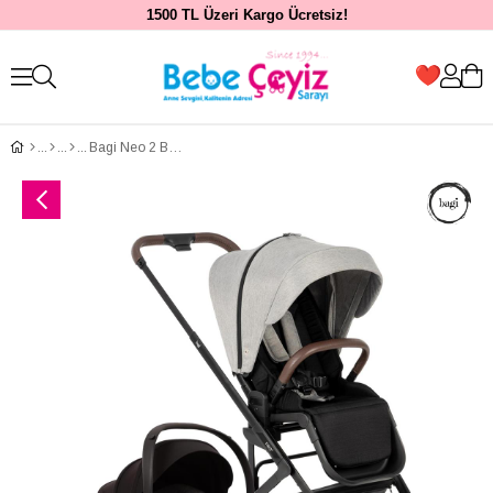
1500 TL Üzeri Kargo Ücretsiz!
Bagi Neo 2 Bebek Arabası Greyson - Bagi Capsule i-Size Oto Koltuğu Gri Travel Sistem