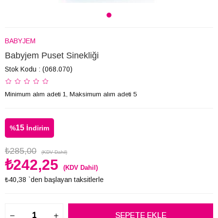
BABYJEM
Babyjem Puset Sinekliği
Stok Kodu
(068.070)
Minimum alım adeti 1, Maksimum alım adeti 5
15
%
İndirim
₺285,00
(KDV Dahil)
₺242,25
(KDV Dahil)
₺40,38
`den başlayan taksitlerle