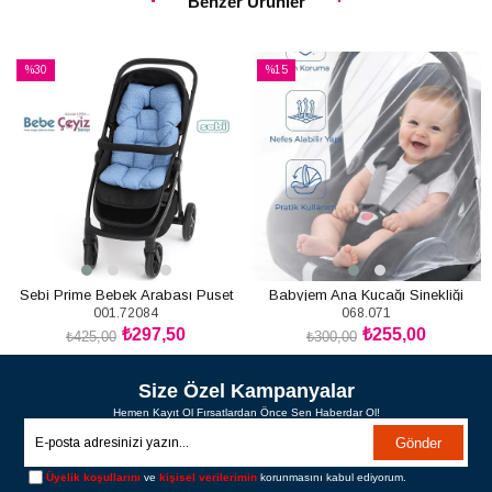
Benzer Ürünler
%30
%15
İndirim
İndirim
%30İndirim
%15İndirim
Sebi Prime Bebek Arabası Puset
Babyjem Ana Kucağı Sinekliği
001.72084
068.071
Minderi (0Ay+)
₺297,50
₺255,00
₺425,00
₺300,00
SEPETE EKLE
SEPETE EKLE
Size Özel Kampanyalar
Hemen Kayıt Ol Fırsatlardan Önce Sen Haberdar Ol!
Gönder
Üyelik koşullarını
ve
kişisel verilerimin
korunmasını kabul ediyorum.