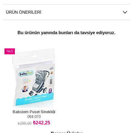
ÜRÜN ÖNERILERI
Bu ürünün yanında bunları da tavsiye ediyoruz.
%15
İndirim
%15İndirim
Babyjem Puset Sinekliği
068.070
₺242,25
₺285,00
SEPETE EKLE