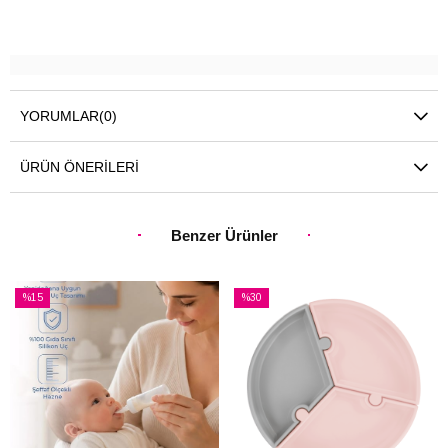
YORUMLAR
(0)
ÜRÜN ÖNERILERI
Benzer Ürünler
%15
%30
İndirim
İndirim
%15İndirim
%30İndirim