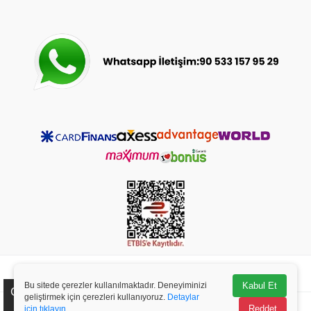
© 2023-2025
bebeceyizsarayi.com
- Tüm Hakları Saklıdır.
Bu sitede çerezler kullanılmaktadır. Deneyiminizi
Kabul Et
Çerez Kullanımı
geliştirmek için çerezleri kullanıyoruz.
Detaylar
Reddet
için tıklayın.