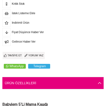
Kritik Stok
İstek Listeme Ekle
İndirimli Ürün
Fiyat Düşünce Haber Ver
Gelince Haber Ver
TAVSIYE ET
YORUM YAZ
WhatsApp
Telegram
ÜRÜN ÖZELLIKLERI
Babyjem 5’Li Mama Kaşığı