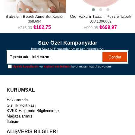
Babyjem Bebek Anne Süt Kaşığı
Oioi Vakum Tabanlı Puzzle Tabak
068.694
063.1390002
Pinky Pink Powder Grey (6Ay+)
₺182,75
₺699,97
₺215,00
₺999,95
SEPETE EKLE
SEPETE EKLE
Size Özel Kampanyalar
Hemen Kayıt Ol Fırsatlardan Önce Sen Haberdar Ol!
Gönder
Üyelik koşullarını
ve
kişisel verilerimin
korunmasını kabul ediyorum.
KURUMSAL
Hakkımızda
Gizlilik Politikası
KVKK Hakkında Bilgilendirme
Mağazalarımız
İletişim
ALIŞVERİŞ BİLGİLERİ