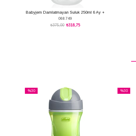
Babyjem Damlatmayan Suluk 250ml 6 Ay +
068.749
₺375,00
₺318,75
SEPETE EKLE
%30
%30
İndirim
İndirim
%30İndirim
%30İndiri