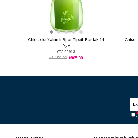
Chicco Isı Yalıtımlı Spor Pipetli Bardak 14
Chicco 
Ay+
075.69913
₺1.150,00
₺805,00
SEPETE EKLE
Ü
e