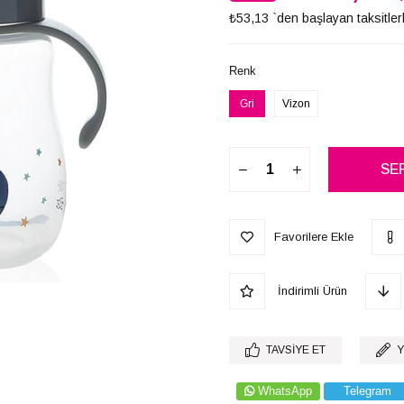
₺53,13
`den başlayan taksitler
İndirim
Renk
Gri
Vizon
Favorilere Ekle
İndirimli Ürün
TAVSIYE ET
Y
WhatsApp
Telegram