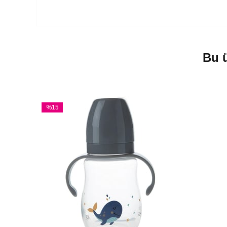
Bu ü
%15
İndirim
%15İndirim