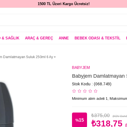
1500 TL Üzeri Kargo Ücretsiz!
 & SAĞLIK
ARAÇ & GEREÇ
ANNE
BEBEK ODASI & TEKSTİL
m Damlatmayan Suluk 250ml 6 Ay +
BABYJEM
Babyjem Damlatmayan S
Stok Kodu
(068.749)
Minimum alım adeti 1, Maksimum
₺375,00
(KDV Dahil
15
%
₺318,75