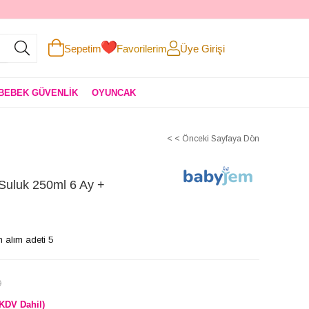
Sepetim
Favorilerim
Üye Girişi
BEBEK GÜVENLİK
OYUNCAK
< < Önceki Sayfaya Dön
uluk 250ml 6 Ay +
 alım adeti 5
)
(KDV Dahil)