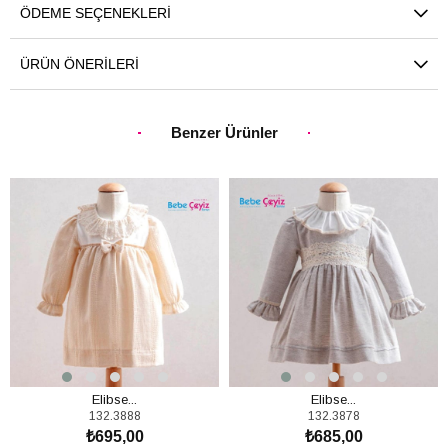
ÖDEME SEÇENEKLERI
ÜRÜN ÖNERILERI
Benzer Ürünler
Elibse...
Elibse...
132.3888
132.3878
₺695,00
₺685,00