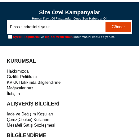
SEPETE EKLE
SEPETE EKLE
Size Özel Kampanyalar
Hemen Kayıt Ol Fırsatlardan Önce Sen Haberdar Ol!
Gönder
Üyelik koşullarını
ve
kişisel verilerimin
korunmasını kabul ediyorum.
KURUMSAL
Hakkımızda
Gizlilik Politikası
KVKK Hakkında Bilgilendirme
Mağazalarımız
İletişim
ALIŞVERİŞ BİLGİLERİ
İade ve Değişim Koşulları
Çerez(Cookie) Kullanımı
Mesafeli Satış Sözleşmesi
BİLGİLENDİRME