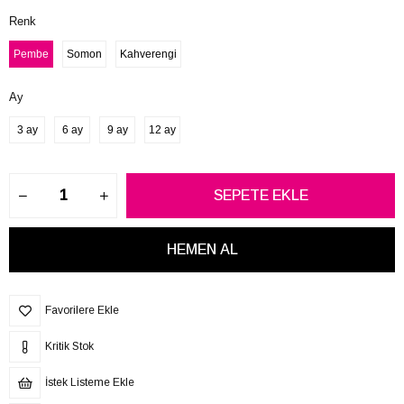
Renk
Pembe
Somon
Kahverengi
Ay
3 ay
6 ay
9 ay
12 ay
Favorilere Ekle
Kritik Stok
İstek Listeme Ekle