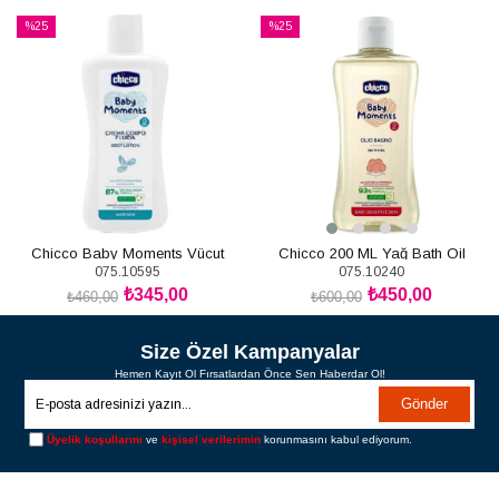
%25
%25
İndirim
İndirim
%25İndirim
%25İndirim
Chicco Baby Moments Vücut
Chicco 200 ML Yağ Bath Oil
075.10595
075.10240
Losyonu 200 ML
Sensitive
₺345,00
₺450,00
₺460,00
₺600,00
SEPETE EKLE
SEPETE EKLE
Size Özel Kampanyalar
Hemen Kayıt Ol Fırsatlardan Önce Sen Haberdar Ol!
Gönder
Üyelik koşullarını
ve
kişisel verilerimin
korunmasını kabul ediyorum.