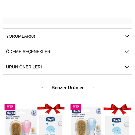
YORUMLAR
(0)
ÖDEME SEÇENEKLERI
ÜRÜN ÖNERILERI
Benzer Ürünler
%30
%30
İndirim
İndirim
%30İndirim
%30İndirim