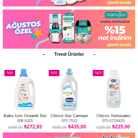
Trend Ürünler
%30
%25
%25
İndirim
İndirim
İndirim
%30İndirim
%25İndirim
%25İndirim
Baby Icon Organik Sıvı
Chicco Sıvı Çamaşır
Chicco Yumuşatıcı
008.5025
075.7532
075.6729420
Çamaşır Deterjanı
Deterjanı 1500 ml
Pudra Tazeliği 750 ml
₺272,93
₺435,00
₺225,00
1500ml
₺389,90
₺580,00
₺300,00
SEPETE
SEPETE
SEPETE