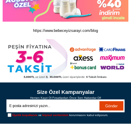
https://www.bebeceyizsarayi.com/blog
Size Özel Kampanyalar
Hemen Kayıt Ol Fırsatlardan Önce Sen Haberdar Ol!
Gönder
Üyelik koşullarını
ve
kişisel verilerimin
korunmasını kabul ediyorum.